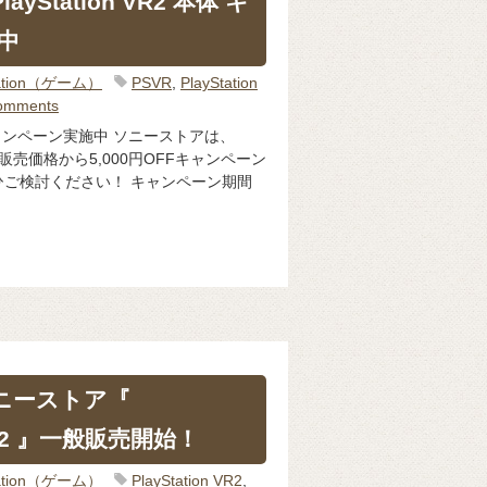
layStation VR2 本体 キ
中
Station（ゲーム）
PSVR
,
PlayStation
omments
 本体 キャンペーン実施中 ソニーストアは、
本体通常販売価格から5,000円OFFキャンペーン
ご検討ください！ キャンペーン期間
ソニーストア『
n VR2 』一般販売開始！
Station（ゲーム）
PlayStation VR2
,