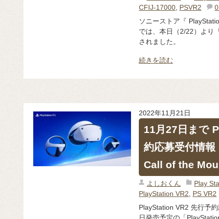
CFIJ-17000
,
PSVR2
0
ソニーストア『 PlaySta
では、本日（2/22）より『P
されました。
続きを読む
2022年11月21日
11月27日まで Pl
約応募受付情報 ｜P
Call of the M
よしおくん
Play 
PlayStation VR2
,
PS VR2
PlayStation VR2 
日発売予定の「PlayStation VR