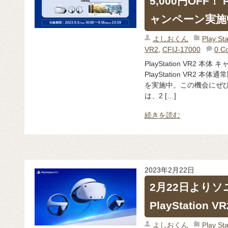
5,000円OFF！ P
ャンペーン実施
よしおくん
Play 
VR2
,
CFIJ-17000
0 C
PlayStation VR2
PlayStation VR2 
を実施中。この機会にぜひ
は、2 […]
続きを読む
2023年2月22日
2月22日より
PlayStatio
よしおくん
Play 