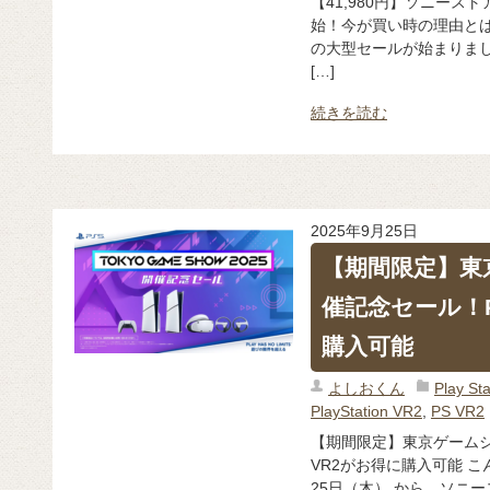
【41,980円】ソニーストア「P
始！今が買い時の理由とは
の大型セールが始まりました。 
[…]
続きを読む
2025年9月25日
【期間限定】東京
催記念セール！P
購入可能
よしおくん
Play 
PlayStation VR2
,
PS VR2
【期間限定】東京ゲームショ
VR2がお得に購入可能 こ
25日（木） から、ソニ