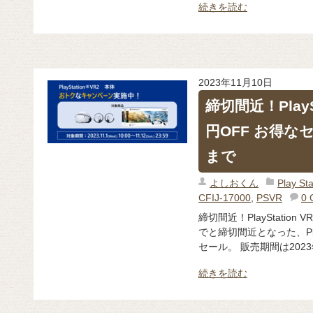
続きを読む
2023年11月10日
締切間近！PlaySt
円OFF お得な
まで
よしおくん
Play 
CFIJ-17000
,
PSVR
0 
締切間近！PlayStation 
でと締切間近となった、PlayS
セール。 販売期間は2023年1
続きを読む