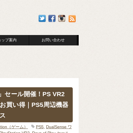
ョップ案内
お問い合わせ
lay」セール開催！PS VR2
eがお買い得｜PS5周辺機器
ス
Station（ゲーム）
PS5
,
DualSense ワ
PlayStation VR2
,
Days of Play セール