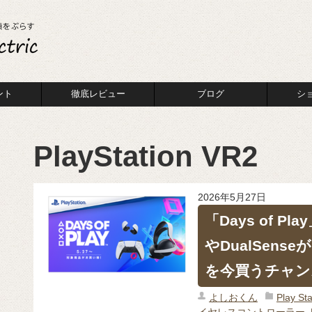
ント
徹底レビュー
ブログ
シ
PlayStation VR2
2026年5月27日
「Days of P
やDualSens
を今買うチャン
よしおくん
Play 
イヤレスコントローラー
,