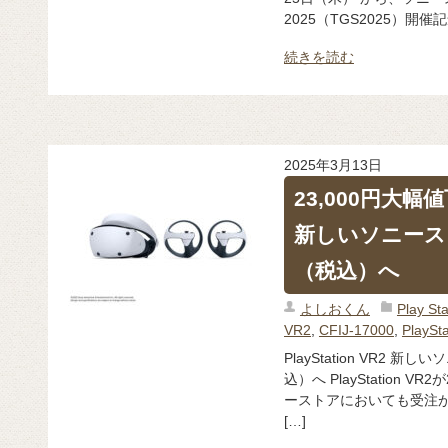
2025（TGS2025）開催記
続きを読む
2025年3月13日
23,000円大幅値下
新しいソニースト
（税込）へ
よしおくん
Play 
VR2
,
CFIJ-17000
,
PlaySta
PlayStation VR2 
込）へ PlayStation 
ーストアにおいても受注が
[…]