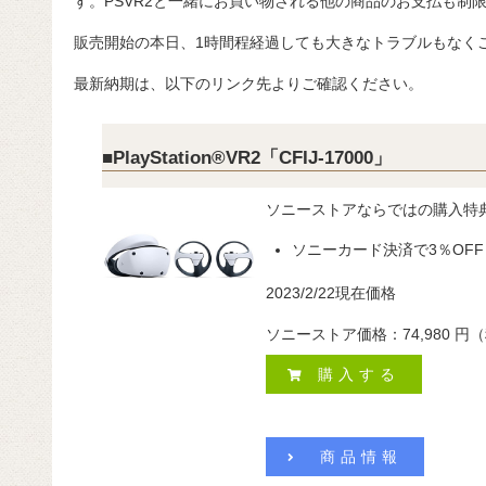
す。PSVR2と一緒にお買い物される他の商品のお支払も制
販売開始の本日、1時間程経過しても大きなトラブルもなく
最新納期は、以下のリンク先よりご確認ください。
■PlayStation®VR2「CFIJ-17000」
ソニーストアならではの購入特
ソニーカード決済で3％OFF
2023/2/22現在価格
ソニーストア価格：74,980
円（
購入する
商品情報