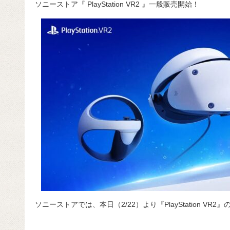
ソニーストア『 PlayStation VR2 』一般販売開始！
c
e
e
e
ail
d
c
e
n
a
di
e
b
a
d
t
o
s
o
k
ソニーストアでは、本日（2/22）より『PlayStation V