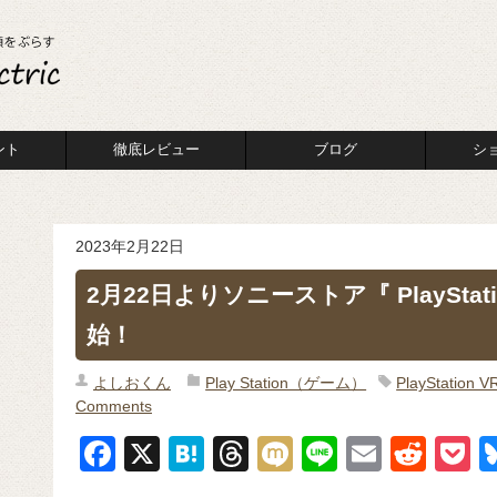
ント
徹底レビュー
ブログ
シ
2023年2月22日
2月22日よりソニーストア『 PlayStat
始！
よしおくん
Play Station（ゲーム）
PlayStation V
Comments
F
X
H
T
M
Li
E
R
P
a
at
hr
ixi
n
m
e
o