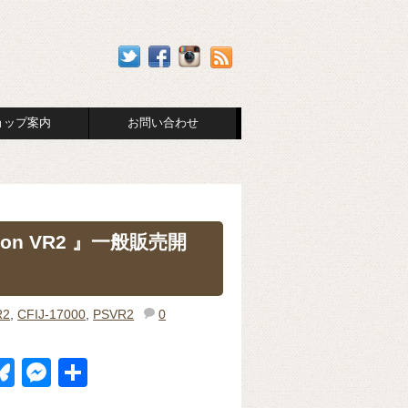
ョップ案内
お問い合わせ
ion VR2 』一般販売開
R2
,
CFIJ-17000
,
PSVR2
0
Bl
M
共
u
e
有