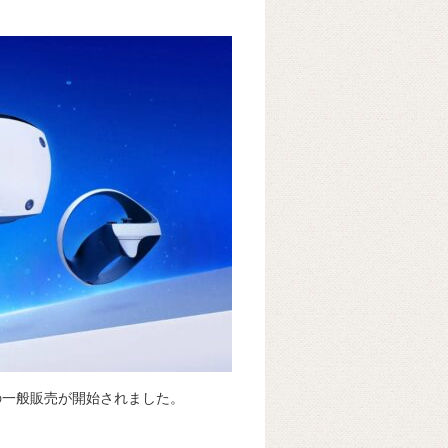
k
e
ss
t
sk
e
y
n
g
er
R2』の一般販売が開始されました。