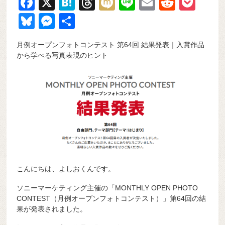
F
X
H
T
M
Li
E
R
P
a
at
hr
ixi
n
m
e
o
Bl
M
共
c
e
e
e
ail
d
ck
u
e
有
月例オープンフォトコンテスト 第64回 結果発表｜入賞作品
e
n
a
di
et
e
ss
から学べる写真表現のヒント
b
a
d
t
sk
e
o
s
y
n
o
g
k
er
こんにちは、よしおくんです。
ソニーマーケティング主催の「MONTHLY OPEN PHOTO
CONTEST（月例オープンフォトコンテスト）」第64回の結
果が発表されました。