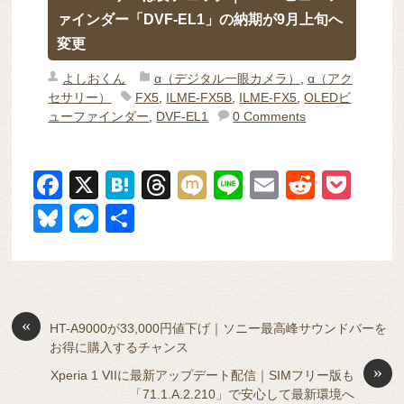
ァインダー「DVF-EL1」の納期が9月上旬へ
変更
よしおくん
α（デジタル一眼カメラ）
,
α（アク
セサリー）
FX5
,
ILME-FX5B
,
ILME-FX5
,
OLEDビ
ューファインダー
,
DVF-EL1
0 Comments
F
X
H
T
M
Li
E
R
P
a
at
hr
ixi
n
m
e
o
Bl
M
共
c
e
e
e
ail
d
ck
u
e
有
e
n
a
di
et
e
ss
b
a
d
t
sk
e
o
s
«
y
n
HT-A9000が33,000円値下げ｜ソニー最高峰サウンドバーを
お得に購入するチャンス
o
g
»
Xperia 1 VIIに最新アップデート配信｜SIMフリー版も
k
er
「71.1.A.2.210」で安心して最新環境へ