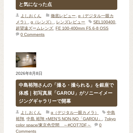
と気になった点
よしおくん
徹底レビュー
,
α（デジタル一眼カ
メラ）
,
α（レンズ）
,
レンズレビュー
SEL100400
,
超望遠ズームレンズ
,
FE 100-400mm F5.6-8 OSS
0 Comments
2026年8月8日
中島裕翔さんの「撮る・撮られる」を銀座で
体感｜初写真展「GAROU」がソニーイメー
ジングギャラリーで開幕
よしおくん
α（デジタル一眼カメラ）
中島
裕翔
,
中島 裕翔 ×MEN’S NON-NO「GAROU」
,
7okyo
color space/東京色空間 ～#COT7DF～
0
Comments