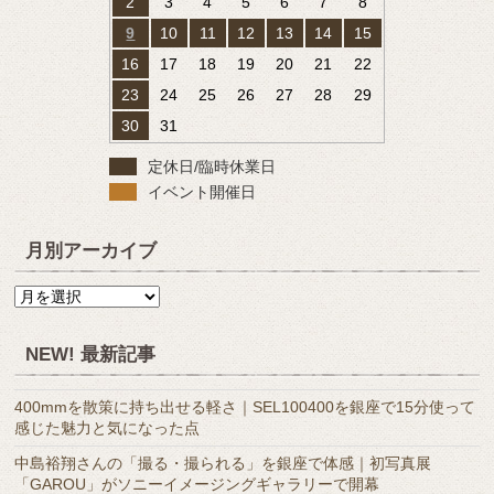
2
3
4
5
6
7
8
9
10
11
12
13
14
15
16
17
18
19
20
21
22
23
24
25
26
27
28
29
30
31
定休日/臨時休業日
イベント開催日
月別アーカイブ
月
別
ア
NEW! 最新記事
ー
カ
400mmを散策に持ち出せる軽さ｜SEL100400を銀座で15分使って
イ
感じた魅力と気になった点
ブ
中島裕翔さんの「撮る・撮られる」を銀座で体感｜初写真展
「GAROU」がソニーイメージングギャラリーで開幕