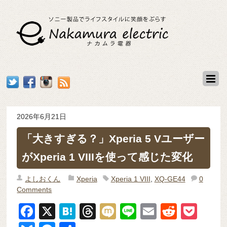
2026年6月21日
「大きすぎる？」Xperia 5 Vユーザー
がXperia 1 VIIIを使って感じた変化
よしおくん
Xperia
Xperia 1 VIII
,
XQ-GE44
0
Comments
F
X
H
T
M
Li
E
R
P