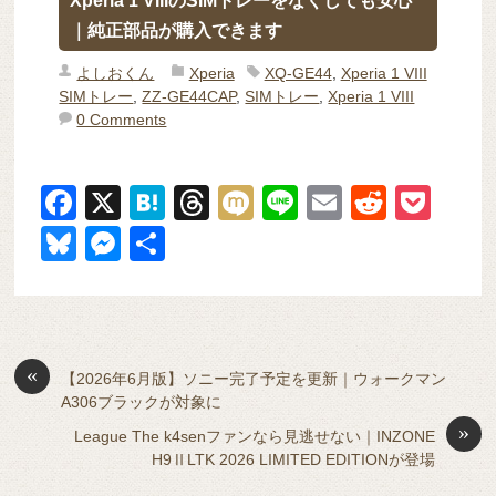
Xperia 1 VIIIのSIMトレーをなくしても安心
｜純正部品が購入できます
よしおくん
Xperia
XQ-GE44
,
Xperia 1 VIII
SIMトレー
,
ZZ-GE44CAP
,
SIMトレー
,
Xperia 1 VIII
0 Comments
F
X
H
T
M
Li
E
R
P
a
at
hr
ixi
n
m
e
o
Bl
M
共
c
e
e
e
ail
d
ck
u
e
有
e
n
a
di
et
e
ss
b
a
d
t
sk
e
o
s
«
y
n
【2026年6月版】ソニー完了予定を更新｜ウォークマン
A306ブラックが対象に
o
g
»
League The k4senファンなら見逃せない｜INZONE
k
er
H9ⅡLTK 2026 LIMITED EDITIONが登場