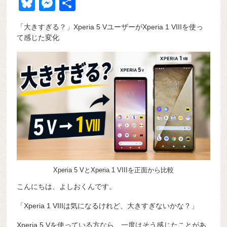
a
at
hr
ixi
n
m
e
o
Bl
M
共
c
e
e
e
ail
d
ck
u
e
有
「大きすぎる？」Xperia 5 VユーザーがXperia 1 VIIIを使っ
e
n
a
di
et
e
ss
て感じた変化
b
a
d
t
sk
e
o
s
y
n
o
g
k
er
Xperia 5 VとXperia 1 VIIIを正面から比較
こんにちは、よしおくんです。
「Xperia 1 VIIIは気になるけれど、大きすぎないかな？」
Xperia 5 Vを使っている方なら、一度はそう感じたことがあ