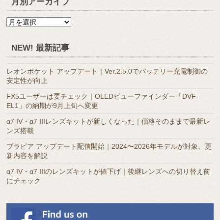
月別アーカイブ
月
別
ア
NEW! 最新記事
ー
カ
レオンポケット アップデート｜Ver.2.5.0でバッテリー充電制御の
イ
安定性が向上
ブ
FX5ユーザーは要チェック｜OLEDビューファインダー「DVF-
EL1」の納期が9月上旬へ変更
α7 IV・α7 IIIレンズキットが新しくなった｜価格そのままで最新レ
ンズ搭載
ブラビア アップデート配信開始｜2024〜2026年モデルが対象、更
新内容を解説
α7 IV・α7 IIIのレンズキットが値下げ｜後継レンズへの切り替え前
にチェック