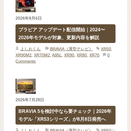
2026年8月6日
ブラビア アップデート配信開始｜2024〜
2026年モデルが対象、更新内容を解説
よしおくん
BRAVIA（薄型テレビ）
XR50
,
XR90M2
,
XR70M2
,
A95L
,
XR90
,
XR80
,
XR70
0
Comments
2026年7月28日
BRAVIA 5を検討中なら要チェック｜2026年
モデル「XR53シリーズ」が8月8日発売へ
よしおくん
BRAVIA（薄型テレビ）
XR50シ