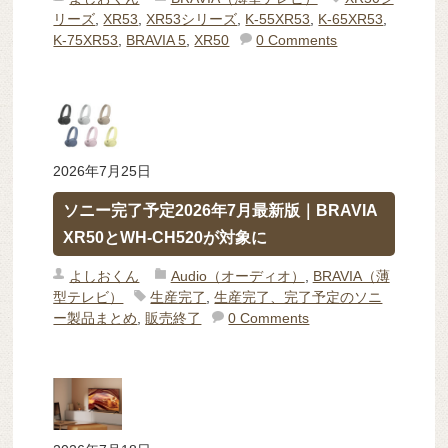
リーズ
,
XR53
,
XR53シリーズ
,
K-55XR53
,
K-65XR53
,
K-75XR53
,
BRAVIA 5
,
XR50
0 Comments
2026年7月25日
ソニー完了予定2026年7月最新版｜BRAVIA
XR50とWH-CH520が対象に
よしおくん
Audio（オーディオ）
,
BRAVIA（薄
型テレビ）
生産完了
,
生産完了、完了予定のソニ
ー製品まとめ
,
販売終了
0 Comments