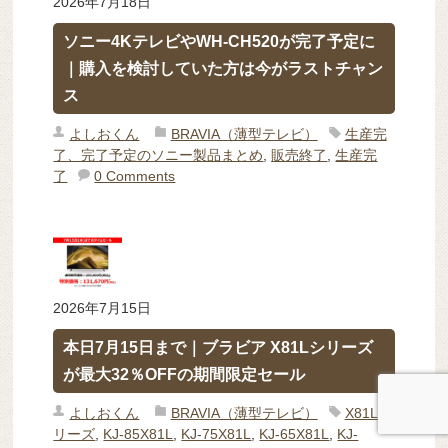
2026年7月18日
ソニー4KテレビやWH-CH520が完了予定に
｜購入を検討していた方は今がラストチャン
ス
よしおくん
BRAVIA（薄型テレビ）
生産完
了、完了予定のソニー製品まとめ
,
販売終了
,
生産完
了
0 Comments
2026年7月15日
本日7月15日まで｜ブラビア X81Lシリーズ
が最大32％OFFの期間限定セール
よしおくん
BRAVIA（薄型テレビ）
X81Lシ
リーズ
,
KJ-85X81L
,
KJ-75X81L
,
KJ-65X81L
,
KJ-