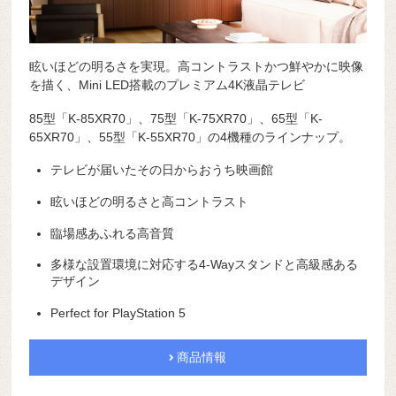
眩いほどの明るさを実現。高コントラストかつ鮮やかに映像
を描く、Mini LED搭載のプレミアム4K液晶テレビ
85型「K-85XR70」、75型「K-75XR70」、65型「K-
65XR70」、55型「K-55XR70」の4機種のラインナップ。
テレビが届いたその日からおうち映画館
眩いほどの明るさと高コントラスト
臨場感あふれる高音質
多様な設置環境に対応する4-Wayスタンドと高級感ある
デザイン
Perfect for PlayStation 5
商品情報