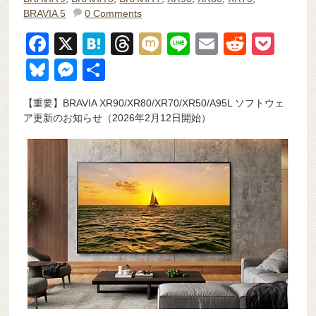
BRAVIA 5
0 Comments
F
X
H
T
M
Li
E
R
P
a
at
hr
ixi
n
m
e
o
Bl
M
共
c
e
e
e
ail
d
ck
u
e
有
【重要】BRAVIA XR90/XR80/XR70/XR50/A95L ソフトウェ
e
n
a
di
et
e
ss
ア更新のお知らせ（2026年2月12日開始）
b
a
d
t
sk
e
o
s
y
n
o
g
k
er