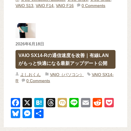
VAIO S13
,
VAIO F14
,
VAIO F16
0 Comments
2026年6月18日
VAIO SX14-Rの通信速度を改善｜有線LAN
がもっと快適になる最新アップデート公開
よしおくん
VAIO（パソコン）
VAIO SX14-
R
0 Comments
F
X
H
T
M
Li
E
R
P
a
at
hr
ixi
n
m
e
o
Bl
M
共
c
e
e
e
ail
d
ck
u
e
有
e
n
a
di
et