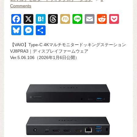
Comments
F
X
H
T
M
Li
E
R
P
a
at
hr
ixi
n
m
e
o
Bl
M
共
c
e
e
e
ail
d
ck
u
e
有
【VAIO】Type-C 4Kマルチモニタードッキングステーション
e
n
a
di
et
e
ss
VJ8PRA3｜ディスプレイファームウェア
b
a
d
t
sk
e
Ver.5.06.106（2026年1月6日公開）
o
s
y
n
o
g
k
er