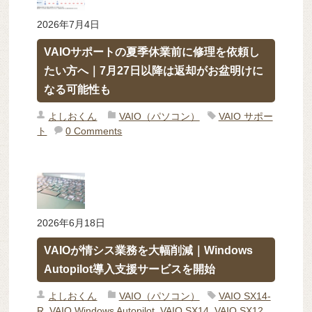
2026年7月4日
VAIOサポートの夏季休業前に修理を依頼し
たい方へ｜7月27日以降は返却がお盆明けに
なる可能性も
よしおくん
VAIO（パソコン）
VAIO サポー
ト
0 Comments
2026年6月18日
VAIOが情シス業務を大幅削減｜Windows
Autopilot導入支援サービスを開始
よしおくん
VAIO（パソコン）
VAIO SX14-
R
,
VAIO Windows Autopilot
,
VAIO SX14
,
VAIO SX12
,