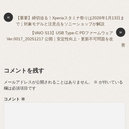
e
ss
b
a
d
t
sk
e
o
s
«
y
n
【重要】締切迫る！Xperiaスタミナ祭りは2026年1月13日ま
で｜対象モデルと注意点をソニーショップが解説
o
g
»
【VAIO S13】USB Type-C PDファームウェア
k
er
Ver.0017_20251217 公開｜安定性向上・更新不可問題を改
善
コメントを残す
メールアドレスが公開されることはありません。
※
が付いている
欄は必須項目です
コメント
※