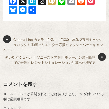
F
X
H
T
M
Li
E
R
P
a
at
hr
ixi
n
m
e
o
Bl
M
共
c
e
e
e
ail
d
ck
u
e
有
e
n
a
di
et
e
ss
b
a
d
t
sk
e
o
s
«
y
n
Cinema Line カメラ「FX3」「FX30」本体 2万円キャッシ
ュバック！ 動画クリエイター応援キャッシュバックキャン
o
g
ペーン
k
er
»
使いやすくなった！ ソニーストア 割引率クーポン適用価格
での分割クレジットシミュレーション計算へ仕様変更
コメントを残す
メールアドレスが公開されることはありません。
※
が付いている
欄は必須項目です
コメント
※