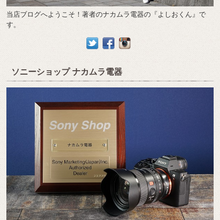
当店ブログへようこそ！著者のナカムラ電器の『よしおくん』で
す。
ソニーショップ ナカムラ電器