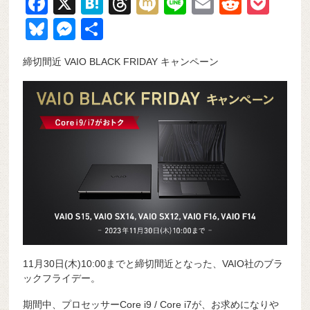
F
X
H
T
M
Li
E
R
P
a
at
hr
ixi
n
m
e
o
Bl
M
共
c
e
e
e
ail
d
ck
u
e
有
締切間近 VAIO BLACK FRIDAY キャンペーン
e
n
a
di
et
e
ss
b
a
d
t
sk
e
o
s
y
n
o
g
k
er
11月30日(木)10:00までと締切間近となった、VAIO社のブラ
ックフライデー。
期間中、プロセッサーCore i9 / Core i7が、お求めになりや