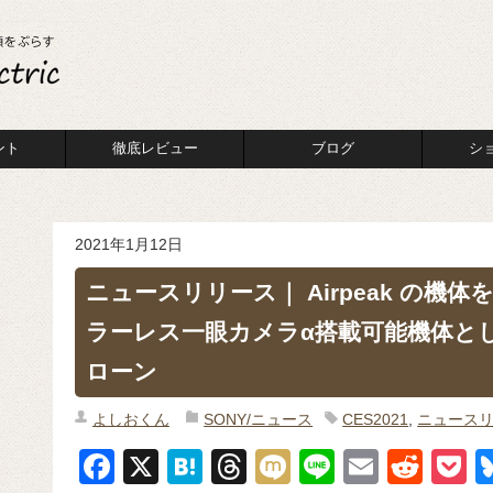
ント
徹底レビュー
ブログ
シ
2021年1月12日
ニュースリリース｜ Airpeak の機
ラーレス一眼カメラα搭載可能機体と
ローン
よしおくん
SONY/ニュース
CES2021
,
ニュース
F
X
H
T
M
Li
E
R
P