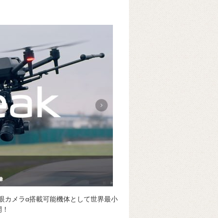
u
e
有
k
e
ss
t
sk
e
y
n
g
er
ス一眼カメラα搭載可能機体として世界最小
開！