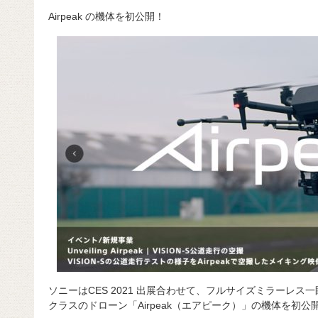
a
at
hr
ixi
n
m
e
o
Airpeak の機体を初公開！
c
e
e
e
ail
d
c
e
n
a
di
e
b
a
d
t
o
s
o
k
ソニーはCES 2021 出展合わせて、フルサイズミラーレ
クラスのドローン「Airpeak（エアピーク）」の機体を初公