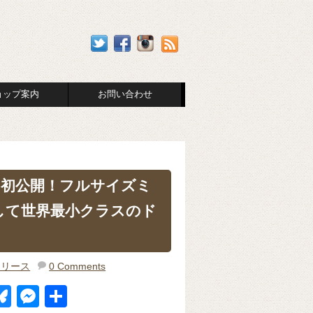
ョップ案内
お問い合わせ
体を初公開！フルサイズミ
して世界最小クラスのド
リリース
0 Comments
Bl
M
共