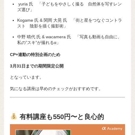
yuria 氏 「子どもをやさしく撮る 自然体を写すレン
ズ選び」
Kogame 氏 & 関岡 大晃 氏 「街と星をつなぐコントラ
スト 陰影を描く撮影術」
中野 晴代 氏 & wacamera 氏 「写真も動画も自由に、
私の”スキ”が撮れるα」
CP+連動の特別企画のため
3月31日までの期間限定公開
となっています。
気になる講座は早めのチェックがおすすめです。
有料講座も550円〜と良心的