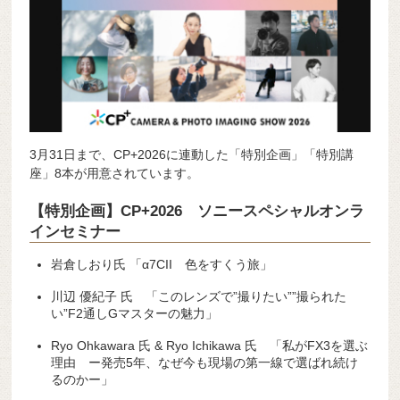
3月31日まで、CP+2026に連動した「特別企画」「特別講
座」8本が用意されています。
【特別企画】CP+2026 ソニースペシャルオンラ
インセミナー
岩倉しおり氏 「α7CII 色をすくう旅」
川辺 優紀子 氏 「このレンズで”撮りたい””撮られた
い”F2通しGマスターの魅力」
Ryo Ohkawara 氏 & Ryo Ichikawa 氏 「私がFX3を選ぶ
理由 ー発売5年、なぜ今も現場の第一線で選ばれ続け
るのかー」