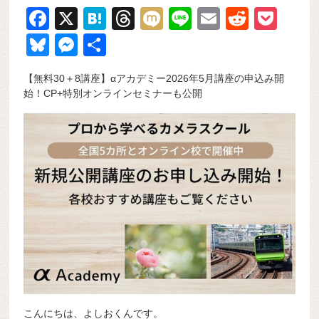
F
X
H
T
M
Li
E
R
P
a
at
hr
ixi
n
m
e
o
Bl
M
共
c
e
e
e
ail
d
ck
u
e
有
【無料30＋8講座】αアカデミー2026年5月講座の申込み開
e
n
a
di
et
e
ss
始！CP+特別オンラインセミナーも公開
b
a
d
t
sk
e
o
s
y
n
o
g
k
er
こんにちは、よしおくんです。