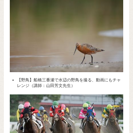
【野鳥】船橋三番瀬で水辺の野鳥を撮る、動画にもチャ
レンジ（講師：山田芳文先生）