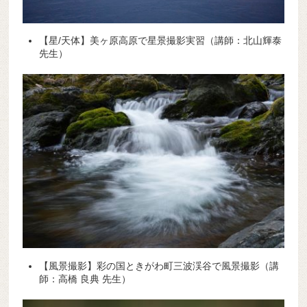
【星/天体】美ヶ原高原で星景撮影実習（講師：北山輝泰
先生）
【風景撮影】彩の国ときがわ町三波渓谷で風景撮影（講
師：高橋 良典 先生）