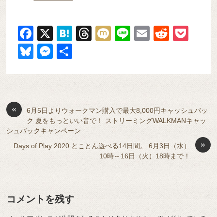
F
X
H
T
M
Li
E
R
P
a
at
hr
ixi
n
m
e
o
Bl
M
共
c
e
e
e
ail
d
ck
u
e
有
e
n
a
di
et
e
ss
b
a
d
t
sk
e
o
s
«
y
n
6月5日よりウォークマン購入で最大8,000円キャッシュバッ
ク 夏をもっといい音で！ ストリーミングWALKMANキャッ
o
g
シュバックキャンペーン
k
er
»
Days of Play 2020 とことん遊べる14日間。 6月3日（水）
10時～16日（火）18時まで！
コメントを残す