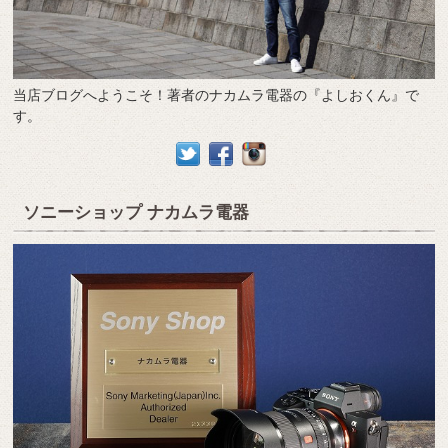
当店ブログへようこそ！著者のナカムラ電器の『よしおくん』で
す。
ソニーショップ ナカムラ電器