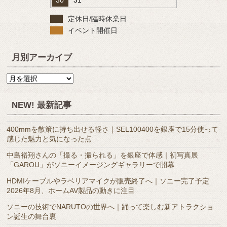
定休日/臨時休業日
イベント開催日
月別アーカイブ
月
別
ア
NEW! 最新記事
ー
カ
400mmを散策に持ち出せる軽さ｜SEL100400を銀座で15分使って
イ
感じた魅力と気になった点
ブ
中島裕翔さんの「撮る・撮られる」を銀座で体感｜初写真展
「GAROU」がソニーイメージングギャラリーで開幕
HDMIケーブルやラベリアマイクが販売終了へ｜ソニー完了予定
2026年8月、ホームAV製品の動きに注目
ソニーの技術でNARUTOの世界へ｜踊って楽しむ新アトラクショ
ン誕生の舞台裏