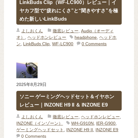
LinkBuds Clip（WF-LC900）レビュー｜イ
ヤカフ型で“疲れにくさ”と“聞きやすさ”を極
めた新しいLinkBuds
よしおくん
徹底レビュー
,
Audio（オーディ
オ）
,
ヘッドホンレビュー
headphone
,
ヘッドホ
ン
,
LinkBuds Clip
,
WF-LC900
0 Comments
2025年8月29日
ソニー ゲーミングヘッドセット＆イヤホン
レビュー｜INZONE H9 II ＆ INZONE E9
よしおくん
徹底レビュー
,
ヘッドホンレビュー
,
INZONE（インゾーン）
WH-G910N
,
IER-G900
,
ゲーミングヘッドセット
,
INZONE H9 II
,
INZONE E9
0 Comments