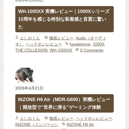
2026年5月20日
WH-1000XX 実機レビュー｜1000Xシリーズ
10周年を感じる特別な装着感と音質に驚い
た
よしおくん
徹底レビュー
,
Audio（オーディ
オ）
,
ヘッドホンレビュー
headphone
,
1000X
THE COLLEXION
,
WH-1000XX
0 Comments
2026年4月21日
INZONE H6 Air（MDR-G600）実機レビュー
｜開放型で“世界に浸る”ゲーミング体験
よしおくん
徹底レビュー
,
ヘッドホンレビュー
,
INZONE（インゾーン）
INZONE H6 Air
,