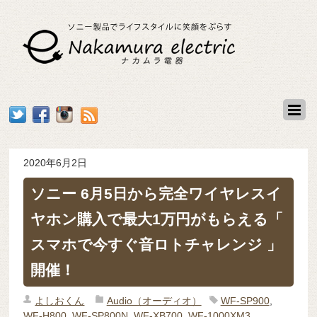
2020年6月2日
ソニー 6月5日から完全ワイヤレスイ
ヤホン購入で最大1万円がもらえる「
スマホで今すぐ音ロトチャレンジ 」
開催！
よしおくん
Audio（オーディオ）
WF-SP900
,
WF-H800
,
WF-SP800N
,
WF-XB700
,
WF-1000XM3
,