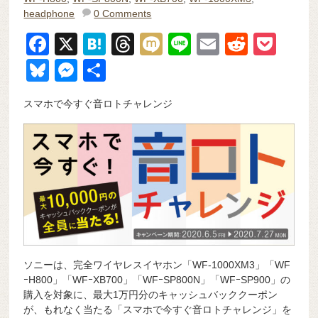
headphone
0 Comments
F
X
H
T
M
Li
E
R
P
a
at
hr
ixi
n
m
e
o
Bl
M
共
c
e
e
e
ail
d
ck
u
e
有
スマホで今すぐ音ロトチャレンジ
e
n
a
di
et
e
ss
b
a
d
t
sk
e
o
s
y
n
o
g
k
er
ソニーは、完全ワイヤレスイヤホン「WF-1000XM3」「WF
ｰH800」「WFｰXB700」「WFｰSP800N」「WFｰSP900」の
購入を対象に、最大1万円分のキャッシュバッククーポン
が、もれなく当たる「スマホで今すぐ音ロトチャレンジ」を