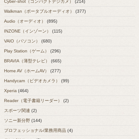
Cyber-shot（コンパクトデジカメ）
(214)
Walkman（ポータブルオーディオ）
(377)
Audio（オーディオ）
(895)
INZONE（インゾーン）
(115)
VAIO（パソコン）
(680)
Play Station（ゲーム）
(296)
BRAVIA（薄型テレビ）
(665)
Home AV（ホームAV）
(277)
Handycam（ビデオカメラ）
(99)
Xperia
(464)
Reader（電子書籍リーダー）
(2)
スポーツ関連
(2)
ソニー新分野
(144)
プロフェッショナル/業務用商品
(4)