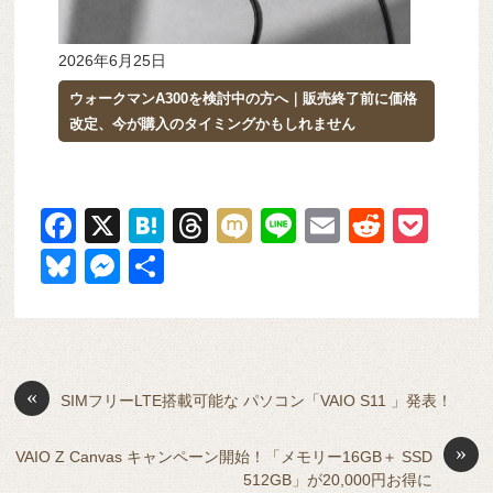
2026年6月25日
ウォークマンA300を検討中の方へ｜販売終了前に価格
改定、今が購入のタイミングかもしれません
F
X
H
T
M
Li
E
R
P
a
at
hr
ixi
n
m
e
o
Bl
M
共
c
e
e
e
ail
d
ck
u
e
有
e
n
a
di
et
e
ss
b
a
d
t
sk
e
o
s
«
y
n
SIMフリーLTE搭載可能な パソコン「VAIO S11 」発表！
o
g
»
VAIO Z Canvas キャンペーン開始！「メモリー16GB＋ SSD
k
er
512GB」が20,000円お得に