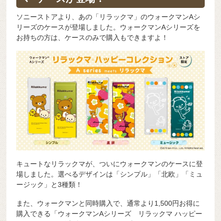
b
a
d
t
sk
e
o
s
y
n
ソニーストアより、あの「リラックマ」のウォークマンAシ
リーズのケースが登場しました。ウォークマンAシリーズを
o
g
お持ちの方は、ケースのみで購入もできますよ！
k
er
キュートなリラックマが、ついにウォークマンのケースに登
場しました。選べるデザインは「シンプル」「北欧」「ミュ
ージック」と3種類！
また、ウォークマンと同時購入で、通常より1,500円お得に
購入できる「ウォークマンAシリーズ リラックマ ハッピー