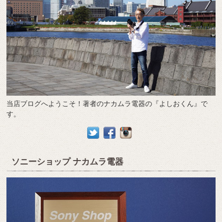
当店ブログへようこそ！著者のナカムラ電器の『よしおくん』で
す。
ソニーショップ ナカムラ電器