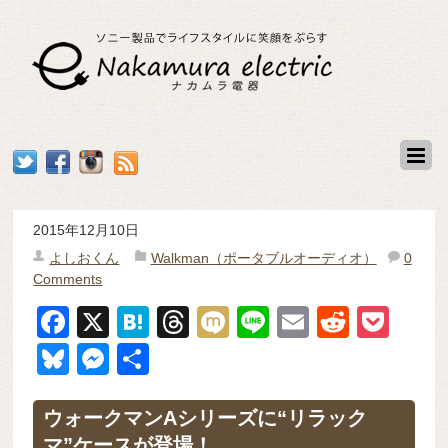
2015年12月10日
よしおくん
Walkman（ポータブルオーディオ）
0
Comments
F
X
H
T
M
Li
E
R
P
a
at
hr
ixi
n
m
e
o
Bl
M
共
c
e
e
e
ail
d
ck
u
e
有
e
n
a
di
et
e
ss
ウォークマンAシリーズに“リラック
マ”ケースが登場！