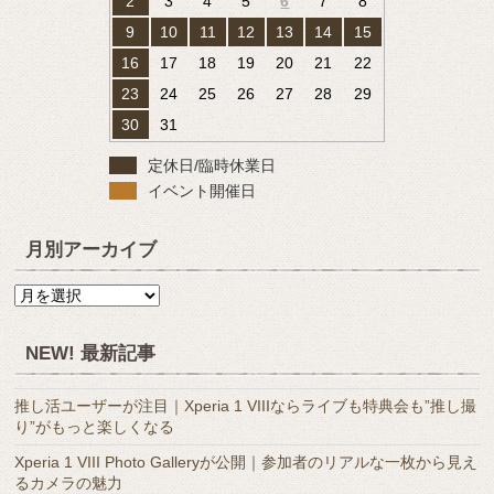
2
3
4
5
6
7
8
9
10
11
12
13
14
15
16
17
18
19
20
21
22
23
24
25
26
27
28
29
30
31
定休日/臨時休業日
イベント開催日
月別アーカイブ
月
別
ア
NEW! 最新記事
ー
カ
推し活ユーザーが注目｜Xperia 1 VIIIならライブも特典会も”推し撮
イ
り”がもっと楽しくなる
ブ
Xperia 1 VIII Photo Galleryが公開｜参加者のリアルな一枚から見え
るカメラの魅力