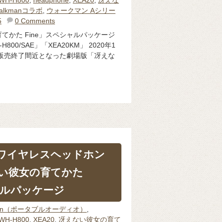
alkmanコラボ
,
ウォークマン Aシリー
5
0 Comments
てかた Fine」スペシャルパッケージ
H800/SAE」「XEA20KM」 2020年1
の販売終了間近となった劇場版「冴えな
ワイヤレスヘッドホン
い彼女の育てかた
ャルパッケージ
man（ポータブルオーディオ）
,
WH-H800
,
XEA20
,
冴えない彼女の育て