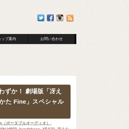
ョップ案内
お問い合わせ
わずか！ 劇場版「冴え
た Fine」スペシャル
man（ポータブルオーディオ）
,
WH-H800
,
headphone
,
XEA20
,
冴えな