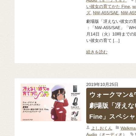
い彼女の育てかた Fine
,
w
ズ
,
NW-A55/SAE
,
NW-A5
劇場版「冴えない彼女の育
：「NW-A55/SAE」「WH-
月14日（火）10時まで
い彼女の育て […]
続きを読む
2019年10月25日
ウォークマン&
劇場版「冴えな
Fine」スペシ
よしおくん
Walk
Audio（オーディオ）