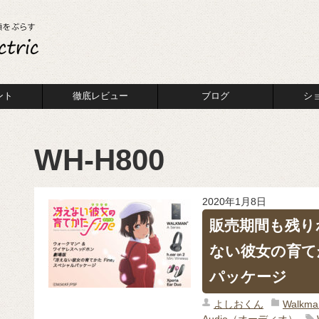
ント
徹底レビュー
ブログ
シ
WH-H800
2020年1月8日
販売期間も残り
ない彼女の育てか
パッケージ
よしおくん
Walk
Audio（オーディオ）