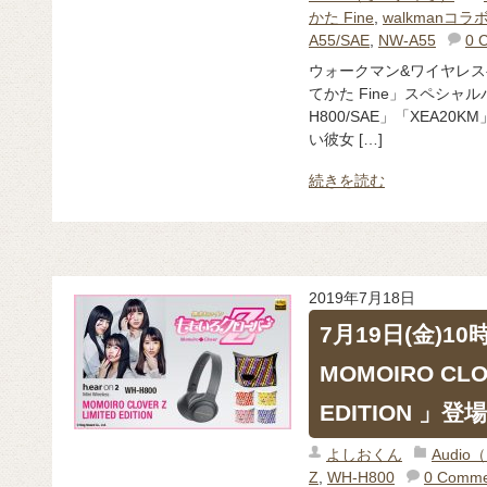
かた Fine
,
walkmanコラ
A55/SAE
,
NW-A55
0 
ウォークマン&ワイヤレス
てかた Fine」スペシャルパ
H800/SAE」「XEA2
い彼女 […]
続きを読む
2019年7月18日
7月19日(金)
MOMOIRO CLOV
EDITION 」登場
よしおくん
Audi
Z
,
WH-H800
0 Comme