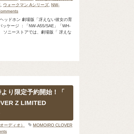
ボ
,
ウォークマン Aシリーズ
,
NW-
Comments
ヘッドホン 劇場版「冴えない彼女の育
ッケージ ：「NW-A55/SAE」「WH-
0KM」 ソニーストアでは、劇場版「 冴えな
10時より限定予約開始！「
ER Z LIMITED
o（オーディオ）
MOMOIRO CLOVER
nts