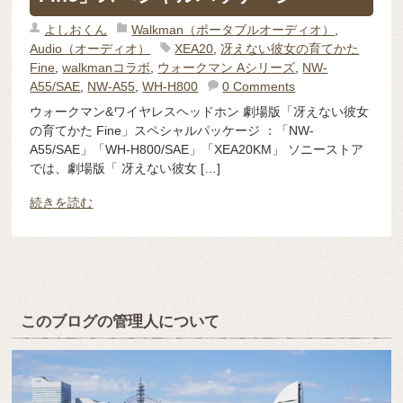
よしおくん
Walkman（ポータブルオーディオ）
,
Audio（オーディオ）
XEA20
,
冴えない彼女の育てかた
Fine
,
walkmanコラボ
,
ウォークマン Aシリーズ
,
NW-
A55/SAE
,
NW-A55
,
WH-H800
0 Comments
ウォークマン&ワイヤレスヘッドホン 劇場版「冴えない彼女
の育てかた Fine」スペシャルパッケージ ：「NW-
A55/SAE」「WH-H800/SAE」「XEA20KM」 ソニーストア
では、劇場版「 冴えない彼女 […]
続きを読む
このブログの管理人について