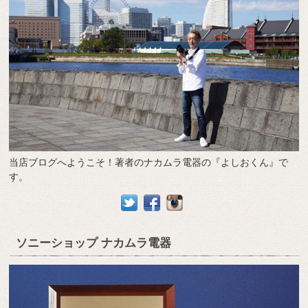
当店ブログへようこそ！著者のナカムラ電器の『よしおくん』で
す。
ソニーショップ ナカムラ電器