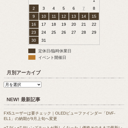
1
2
3
4
5
6
7
8
9
10
11
12
13
14
15
16
17
18
19
20
21
22
23
24
25
26
27
28
29
30
31
定休日/臨時休業日
イベント開催日
月別アーカイブ
月
別
ア
NEW! 最新記事
ー
カ
FX5ユーザーは要チェック｜OLEDビューファインダー「DVF-
イ
EL1」の納期が9月上旬へ変更
ブ
α7 IV・α7 IIIレンズキットが新しくなった｜価格そのままで最新レ