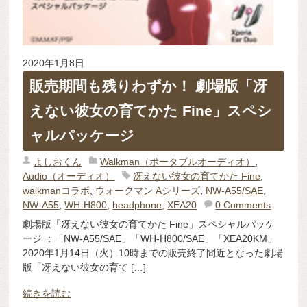
2020年1月8日
販売期間も残りわずか！ 劇場版「冴
えない彼女の育てかた Fine」スペシ
ャルパッケージ
よしおくん
Walkman（ポータブルオーディオ）
,
Audio（オーディオ）
冴えない彼女の育てかた Fine
,
walkmanコラボ
,
ウォークマン Aシリーズ
,
NW-A55/SAE
,
NW-A55
,
WH-H800
,
headphone
,
XEA20
0 Comments
劇場版「冴えない彼女の育てかた Fine」スペシャルパッケ
ージ ：「NW-A55/SAE」「WH-H800/SAE」「XEA20KM」
2020年1月14日（火）10時までの販売終了間近となった劇場
版「冴えない彼女の育て […]
続きを読む