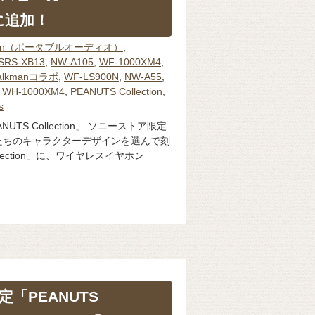
に追加！
man（ポータブルオーディオ）
,
SRS-XB13
,
NW-A105
,
WF-1000XM4
,
alkmanコラボ
,
WF-LS900N
,
NW-A55
,
,
WH-1000XM4
,
PEANUTS Collection
,
s
TS Collection」 ソニーストア限定
たちのキャラクターデザインを選んで刻
llection」に、ワイヤレスイヤホン
「PEANUTS