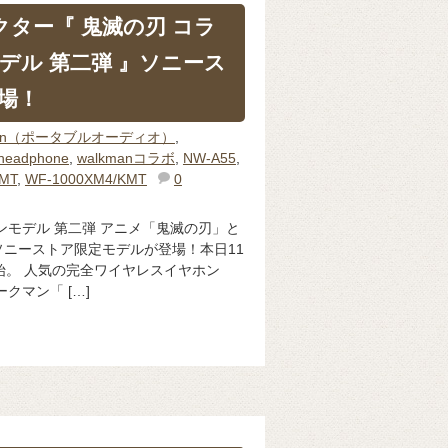
クター『 鬼滅の刃 コラ
デル 第二弾 』ソニース
場！
man（ポータブルオーディオ）
,
headphone
,
walkmanコラボ
,
NW-A55
,
MT
,
WF-1000XM4/KMT
0
ンモデル 第二弾 アニメ「鬼滅の刃」と
ニーストア限定モデルが登場！本日11
始。 人気の完全ワイヤレスイヤホン
ークマン「 […]