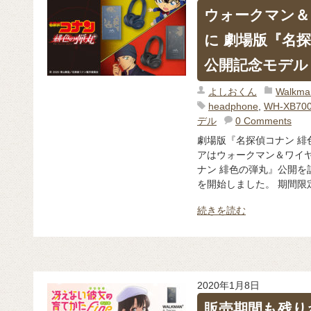
ウォークマン＆
に 劇場版『名
公開記念モデル
よしおくん
Walk
headphone
,
WH-XB70
デル
0 Comments
劇場版『名探偵コナン 緋
アはウォークマン＆ワイヤ
ナン 緋色の弾丸』公開を
を開始しました。 期間限定
続きを読む
2020年1月8日
販売期間も残り