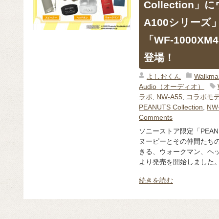
Collectio
A100シリー
「WF-1000XM
登場！
よしおくん
Walk
Audio（オーディオ）
ラボ
,
NW-A55
,
コラボモ
PEANUTS Collection
,
NW
Comments
ソニーストア限定「PEANUT
ヌーピーとその仲間たち
きる、ウォークマン、ヘッ
より発売を開始しました
続きを読む