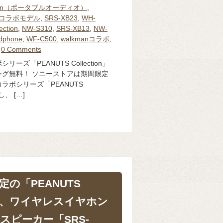
man（ポータブルオーディオ）
,
コラボモデル
,
SRS-XB23
,
WH-
ction
,
NW-S310
,
SRS-XB13
,
NW-
dphone
,
WF-C500
,
walkmanコラボ
,
0 Comments
ズ「PEANUTS Collection」
グ無料！ ソニーストアは期間限定
ラボシリーズ「PEANUTS
し、 […]
の「PEANUTS
n」 に、ワイヤレスイヤホン
、スピーカー「SRS-