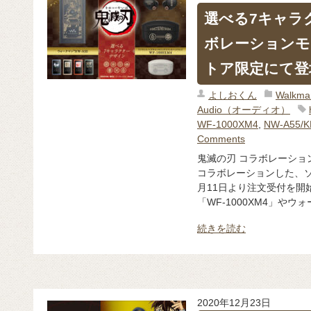
選べる7キャラ
ボレーションモ
トア限定にて登
よしおくん
Walk
Audio（オーディオ）
WF-1000XM4
,
NW-A55/K
Comments
鬼滅の刃 コラボレーショ
コラボレーションした、ソ
月11日より注文受付を開
「WF-1000XM4」やウォ
続きを読む
2020年12月23日