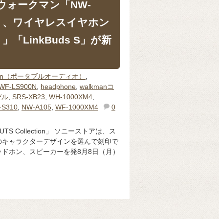
n」にウォークマン「NW-
ズ」、ワイヤレスイヤホン
4 」「LinkBuds S」が新
man（ポータブルオーディオ）
,
WF-LS900N
,
headphone
,
walkmanコ
デル
,
SRS-XB23
,
WH-1000XM4
,
-S310
,
NW-A105
,
WF-1000XM4
0
S Collection」 ソニーストアは、ス
のキャラクターデザインを選んで刻印で
ドホン、スピーカーを発8月8日（月）
。