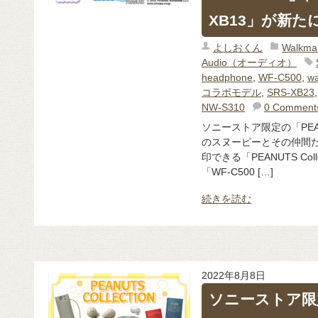
XB13」が新た
よしおくん
Walk
Audio（オーディオ）
headphone
,
WF-C500
,
w
コラボモデル
,
SRS-XB23
NW-S310
0 Comment
ソニーストア限定の「PEANU
のスヌーピーとその仲間
印できる「PEANUTS Co
「WF-C500 […]
続きを読む
2022年8月8日
ソニーストア限定