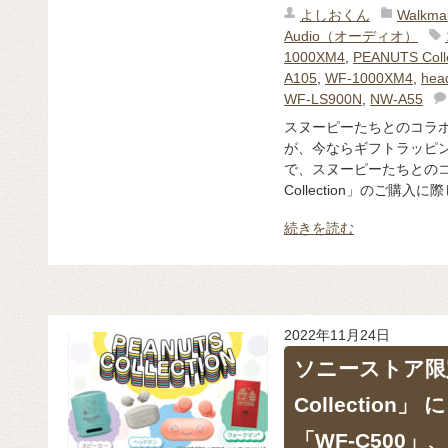
よしおくん
Walk
Audio（オーディオ）
1000XM4
,
PEANUTS Colle
A105
,
WF-1000XM4
,
hea
WF-LS900N
,
NW-A55
スヌーピーたちとのコラボシリー
が、今ならギフトラッピン
で、スヌーピーたちとのコ
Collection」のご購入に際
続きを読む
2022年11月24日
ソニーストア限定
Collectio
「WF-C500」