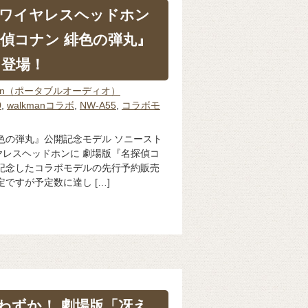
ワイヤレスヘッドホン
探偵コナン 緋色の弾丸』
 登場！
man（ポータブルオーディオ）
0
,
walkmanコラボ
,
NW-A55
,
コラボモ
色の弾丸』公開記念モデル ソニースト
レスヘッドホンに 劇場版『名探偵コ
記念したコラボモデルの先行予約販売
ですが予定数に達し […]
わずか！ 劇場版「冴え