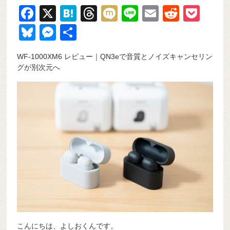
F
X
H
T
M
Li
E
R
P
a
at
hr
ixi
n
m
e
o
Bl
M
共
c
e
e
e
ail
d
ck
u
e
有
WF-1000XM6 レビュー｜QN3eで音質とノイズキャンセリン
e
n
a
di
et
e
ss
グが別次元へ
b
a
d
t
sk
e
o
s
y
n
o
g
k
er
こんにちは、よしおくんです。