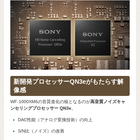
新開発プロセッサーQN3eがもたらす解
像感
WF-1000XM6の音質進化の核となるのが
高音質ノイズキャ
ンセリングプロセッサー QN3e
。
DAC性能（アナログ変換技術）の向上
S/N比（ノイズ）の改善