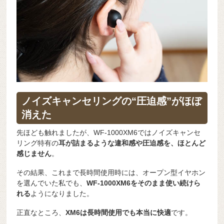
ノイズキャンセリングの“圧迫感”がほぼ
消えた
先ほども触れましたが、WF-1000XM6ではノイズキャンセ
リング特有の
耳が詰まるような違和感や圧迫感を、ほとんど
感じません
。
その結果、これまで長時間使用時には、オープン型イヤホン
を選んでいた私でも、
WF-1000XM6をそのまま使い続けら
れる
ようになりました。
正直なところ、
XM6は長時間使用でも本当に快適
です。