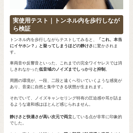
実使用テスト｜トンネル内を歩行しなが
ら検証
トンネル内を歩行しながらテストしてみると、
「これ、本当
にイヤホン？」と疑ってしまうほどの静けさ
に驚かされま
す。
車両音や反響音といった、これまでの完全ワイヤレスでは消
しきれなかった
低音域のノイズまでしっかりと抑制
。
周囲の環境が、一段、二段と遠くへ引いていくような感覚が
あり、音楽に自然と集中できる状態が生まれます。
それでいて、ノイズキャンセリング特有の圧迫感や耳が詰ま
るような違和感はほとんど感じられません。
静けさと快適さが高い次元で両立
している点が非常に印象的
でした。