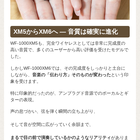
XM5からXM6へ ― 音質は確実に進化
WF-1000XM5も、完全ワイヤレスとしては非常に完成度の
高い音質で、多くのユーザーから高い評価を受けたモデルで
した。
しかしWF-1000XM6では、その完成度をしっかりと土台に
しながら、
音楽の「伝わり方」そのものが変わった
という印
象を受けます。
特に印象的だったのが、アンプラグド音源でのボーカルとギ
ターの表現。
声の息づかい、弦を弾く瞬間の立ち上がり、
そして音が空間に広がっていく余韻まで、
まるで目の前で演奏しているかのようなリアリティ
がありま