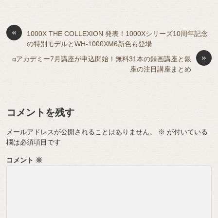
e
n
a
di
et
e
ss
b
a
d
t
sk
e
o
s
«
y
n
1000X THE COLLEXION 発表！1000Xシリーズ10周年記念
の特別モデルとWH-1000XM6新色も登場
o
g
»
αアカデミー7月講座が申込開始！無料31本の録画講座と銀
k
er
座の注目講座まとめ
コメントを残す
メールアドレスが公開されることはありません。
※
が付いている
欄は必須項目です
コメント
※