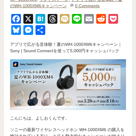
のWH-1000XM6キャンペーン
0 Comments
F
X
H
T
M
Li
E
R
P
a
at
hr
ixi
n
m
e
o
Bl
M
共
c
e
e
e
ail
d
ck
u
e
有
アプリで広がる音体験！夏のWH-1000XM6キャンペーン｜
e
n
a
di
et
e
ss
Sony | Sound Connectを使って5,000円キャッシュバック
b
a
d
t
sk
e
o
s
y
n
o
g
k
er
こんにちは、よしおくんです。
ソニーの最新ワイヤレスヘッドホン WH-1000XM6 の購入を
検討されている方に、とても魅力的なキャンペーンが始まり