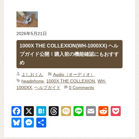
2026年5月21日
1000X THE COLLEXION(WH-1000XX) ヘル
プガイド公開！購入前の機能確認にもおすす
め
よしおくん
Audio（オーディオ）
headphone
,
1000X THE COLLEXION
,
WH-
1000XX
,
ヘルプガイド
0 Comments
F
X
H
T
M
Li
E
R
P
a
at
hr
ixi
n
m
e
o
Bl
M
共
c
e
e
e
ail
d
ck
u
e
有