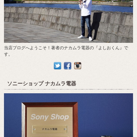
当店ブログへようこそ！著者のナカムラ電器の『よしおくん』で
す。
ソニーショップ ナカムラ電器