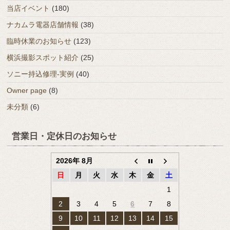
当店イベント
(180)
ナカムラ電器店舗情報
(38)
臨時休業のお知らせ
(123)
横浜撮影スポット紹介
(25)
ソニー持込修理-実例
(40)
Owner page
(8)
未分類
(6)
営業日・定休日のお知らせ
2026年 8月
日
月
火
水
木
金
土
1
2
3
4
5
6
7
8
9
10
11
12
13
14
15