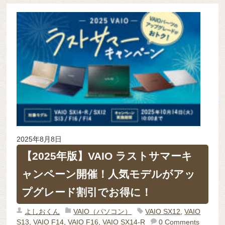
2025年8月8日
【2025年版】VAIO ラストサマーキ
ャンペーン開催！人気モデルがアッ
プグレード割引でお得に！
よしおくん
VAIO（パソコン）
VAIO SX12
,
VAIO
S13
,
VAIO F14
,
VAIO F16
,
VAIO SX14-R
0 Comments