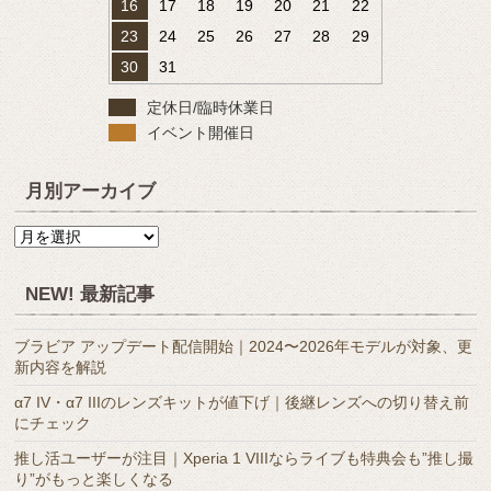
16
17
18
19
20
21
22
23
24
25
26
27
28
29
30
31
定休日/臨時休業日
イベント開催日
月別アーカイブ
月
別
ア
NEW! 最新記事
ー
カ
ブラビア アップデート配信開始｜2024〜2026年モデルが対象、更
イ
新内容を解説
ブ
α7 IV・α7 IIIのレンズキットが値下げ｜後継レンズへの切り替え前
にチェック
推し活ユーザーが注目｜Xperia 1 VIIIならライブも特典会も”推し撮
り”がもっと楽しくなる