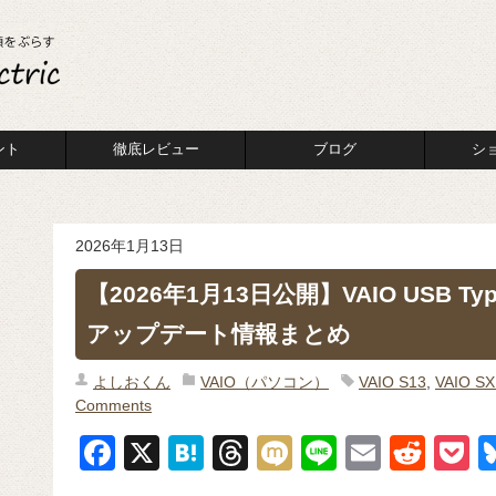
ント
徹底レビュー
ブログ
シ
2026年1月13日
【2026年1月13日公開】VAIO USB T
アップデート情報まとめ
よしおくん
VAIO（パソコン）
VAIO S13
,
VAIO SX
Comments
F
X
H
T
M
Li
E
R
P
a
at
hr
ixi
n
m
e
o