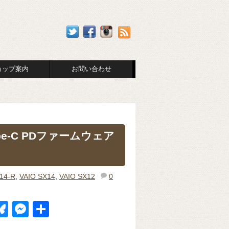
ョップ案内
お問い合わせ
ype-C PDファームウェア
14-R
,
VAIO SX14
,
VAIO SX12
0
Bl
M
共
u
e
有