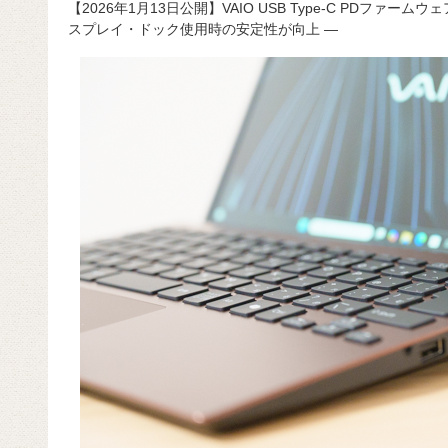
【2026年1月13日公開】VAIO USB Type-C PDファ
c
e
e
e
ail
d
c
スプレイ・ドック使用時の安定性が向上 ―
e
n
a
di
e
b
a
d
t
o
s
o
k