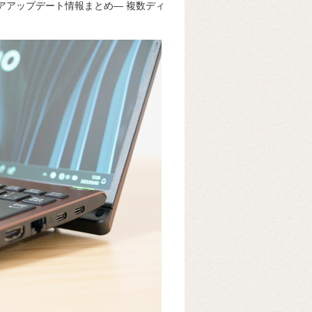
ームウェアアップデート情報まとめ― 複数ディ
k
e
ss
t
sk
e
y
n
g
er