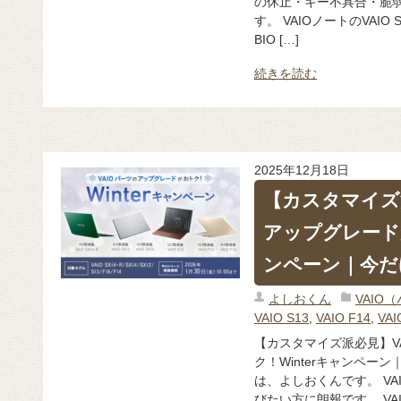
の休止・キー不具合・脆弱
す。 VAIOノートのVAIO 
BIO […]
続きを読む
2025年12月18日
【カスタマイズ
アップグレードが
ンペーン｜今だけ
よしおくん
VAIO
VAIO S13
,
VAIO F14
,
VAI
【カスタマイズ派必見】V
ク！Winterキャンペーン
は、よしおくんです。 V
びたい方に朗報です。 VAIO