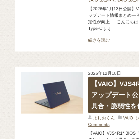
【2026年1月13日公開】VA
ップデート情報まとめ― 
定性が向上 ― こんにちは
Type-C […]
続きを読む
2025年12月18日
【VAIO】VJS4R
アップデート公
具合・脆弱性を
よしおくん
VAIO
Comments
【VAIO】VJS4R1* B