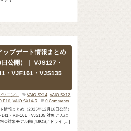
OSアップデート情報まとめ
6日公開）｜ VJS127・
41・VJF161・VJS135
（パソコン）
VAIO SX14
,
VAIO SX12
,
O F16
,
VAIO SX14-R
0 Comments
ート情報まとめ（2025年12月16日公開）
JF141・VJF161・VJS135 対象 こんに
IO対象モデル向けBIOS／ドライ […]