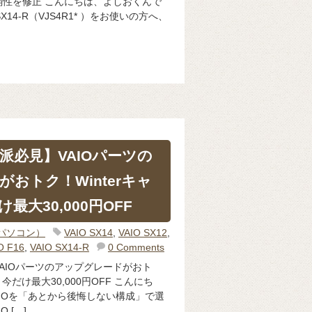
性を修正 こんにちは、よしおくんで
SX14-R（VJS4R1* ）をお使いの方へ、
派必見】VAIOパーツの
おトク！Winterキャ
最大30,000円OFF
（パソコン）
VAIO SX14
,
VAIO SX12
,
O F16
,
VAIO SX14-R
0 Comments
AIOパーツのアップグレードがおト
｜今だけ最大30,000円OFF こんにち
AIOを「あとから後悔しない構成」で選
 […]