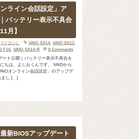
／オンライン会話設定」ア
｜バッテリー表示不具合
11月】
（パソコン）
VAIO SX14
,
VAIO SX12
,
O F16
,
VAIO SX14-R
0 Comments
プデート公開｜バッテリー表示不具合を
んにちは、よしおくんです。 VAIOから
VAIOオンライン会話設定」のアップデ
し […]
が最新BIOSアップデート