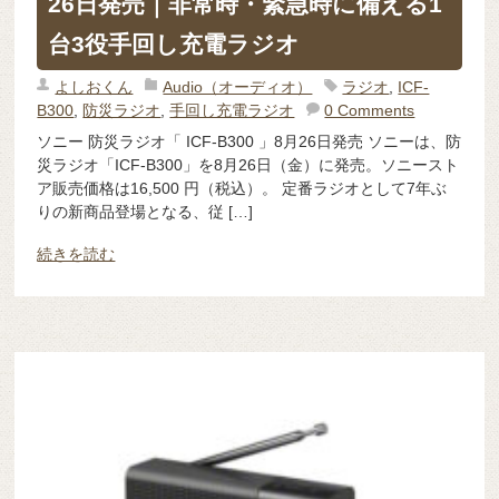
26日発売｜非常時・緊急時に備える1
台3役手回し充電ラジオ
よしおくん
Audio（オーディオ）
ラジオ
,
ICF-
B300
,
防災ラジオ
,
手回し充電ラジオ
0 Comments
ソニー 防災ラジオ「 ICF-B300 」8月26日発売 ソニーは、防
災ラジオ「ICF-B300」を8月26日（金）に発売。ソニースト
ア販売価格は16,500 円（税込）。 定番ラジオとして7年ぶ
りの新商品登場となる、従 […]
続きを読む