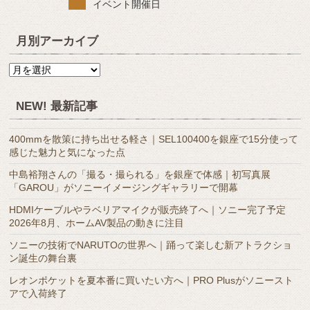
イベント開催日
月別アーカイブ
月
別
ア
NEW! 最新記事
ー
カ
400mmを散策に持ち出せる軽さ｜SEL100400を銀座で15分使って
イ
感じた魅力と気になった点
ブ
中島裕翔さんの「撮る・撮られる」を銀座で体感｜初写真展
「GAROU」がソニーイメージングギャラリーで開幕
HDMIケーブルやラベリアマイクが販売終了へ｜ソニー完了予定
2026年8月、ホームAV製品の動きに注目
ソニーの技術でNARUTOの世界へ｜踊って楽しむ新アトラクショ
ン誕生の舞台裏
レオンポケットを夏本番に買いたい方へ｜PRO Plusがソニースト
アで入荷終了