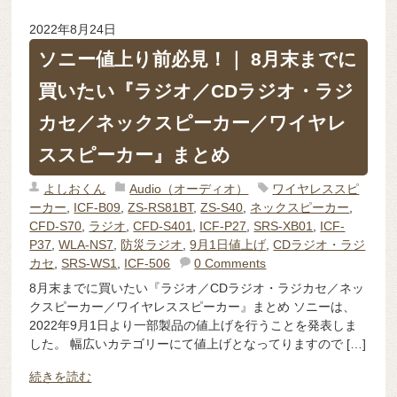
2022年8月24日
ソニー値上り前必見！｜ 8月末までに
買いたい『ラジオ／CDラジオ・ラジ
カセ／ネックスピーカー／ワイヤレ
ススピーカー』まとめ
よしおくん
Audio（オーディオ）
ワイヤレススピ
ーカー
,
ICF-B09
,
ZS-RS81BT
,
ZS-S40
,
ネックスピーカー
,
CFD-S70
,
ラジオ
,
CFD-S401
,
ICF-P27
,
SRS-XB01
,
ICF-
P37
,
WLA-NS7
,
防災ラジオ
,
9月1日値上げ
,
CDラジオ・ラジ
カセ
,
SRS-WS1
,
ICF-506
0 Comments
8月末までに買いたい『ラジオ／CDラジオ・ラジカセ／ネッ
クスピーカー／ワイヤレススピーカー』まとめ ソニーは、
2022年9月1日より一部製品の値上げを行うことを発表しま
した。 幅広いカテゴリーにて値上げとなってりますので […]
続きを読む