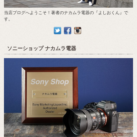
当店ブログへようこそ！著者のナカムラ電器の『よしおくん』で
す。
ソニーショップ ナカムラ電器