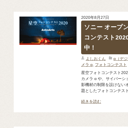
2020年8月27日
ソニー オープ
コンテスト2020 
中！
よしおくん
α（デ
メラ α
,
フォトコンテスト
星空フォトコンテスト2020 
カメラ α や、サイバー
影機材の制限を設けない
題としたフォトコンテスト 
続きを読む