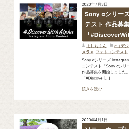
2020年7月3日
Sony αシリーズ
テスト 作品募
「#DiscoverWi
よしおくん
α（デ
メラ α
,
フォトコンテスト
Sony αシリーズ Inst
コンテスト「Sony αシリー
作品募集を開始しました。
「#Discove […]
続きを読む
2020年4月1日