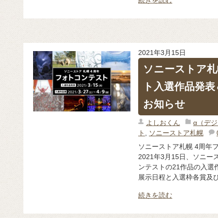
2021年3月15日
ソニーストア札
ト入選作品発表
お知らせ
よしおくん
α（デ
ト
,
ソニーストア札幌
ソニーストア札幌 4周年
2021年3月15日、ソニ
ンテストの21作品の入選
展示日程と入選枠各賞及び佳
続きを読む