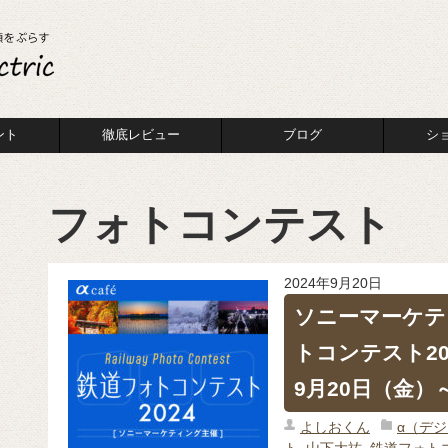
ント
徹底レビュー
ブログ
シ
フォトコンテスト
2024年9月20日
ソニーマーケテ
トコンテスト20
9月20日（金）～
よしおくん
α（デ
ト
,
山下大祐
,
鉄道フォトコ