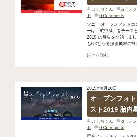
よしおくん
α（デ
ト
0 Comments
ソニー オープンフォトコン
ーは「航空機」をテーマと
2019“の募集を開始し
もOKとなる撮影機材の制限
続きを読む
2019年8月20日
オープンフォト
スト2019 胎内
よしおくん
α（デ
ト
0 Comments
星空フォトコンテスト201