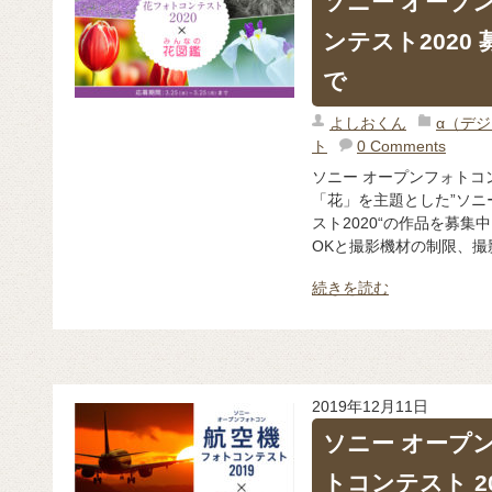
ソニー オープ
ンテスト2020
で
よしおくん
α（デ
ト
0 Comments
ソニー オープンフォトコン
「花」を主題とした”ソニ
スト2020“の作品を募
OKと撮影機材の制限、撮影
続きを読む
2019年12月11日
ソニー オープ
トコンテスト 2