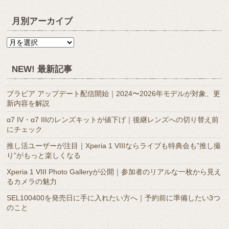
月別アーカイブ
月
別
ア
NEW! 最新記事
ー
カ
ブラビア アップデート配信開始｜2024〜2026年モデルが対象、更
イ
新内容を解説
ブ
α7 IV・α7 IIIのレンズキットが値下げ｜後継レンズへの切り替え前
にチェック
推し活ユーザーが注目｜Xperia 1 VIIIならライブも特典会も”推し撮
り”がもっと楽しくなる
Xperia 1 VIII Photo Galleryが公開｜参加者のリアルな一枚から見え
るカメラの魅力
SEL100400を発売日に手に入れたい方へ｜予約前に準備したい3つ
のこと