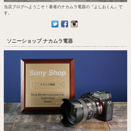
当店ブログへようこそ！著者のナカムラ電器の『よしおくん』で
す。
ソニーショップ ナカムラ電器