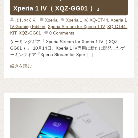
Xperia 1 IV（ XQZ-GG01 ）』
よしおくん
Xperia
Xperia 1 IV
,
XQ-CT44
,
Xperia 1
IV Gaming Edition
,
Xperia Stream for Xperia 1 IV
,
XQ-CT44-
KIT
,
XQZ-GG01
0 Comments
ゲーミングギア『 Xperia Stream for Xperia 1 IV（ XQZ-
GG01 ）』 10月14日、Xperia 1 IV専用に新たに開発したゲ
ーミングギア『Xperia Stream for Xper […]
続きを読む