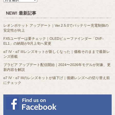
別
ア
NEW! 最新記事
ー
カ
レオンポケット アップデート｜Ver.2.5.0でバッテリー充電制御の
イ
安定性が向上
ブ
FX5ユーザーは要チェック｜OLEDビューファインダー「DVF-
EL1」の納期が9月上旬へ変更
α7 IV・α7 IIIレンズキットが新しくなった｜価格そのままで最新レ
ンズ搭載
ブラビア アップデート配信開始｜2024〜2026年モデルが対象、更
新内容を解説
α7 IV・α7 IIIのレンズキットが値下げ｜後継レンズへの切り替え前
にチェック