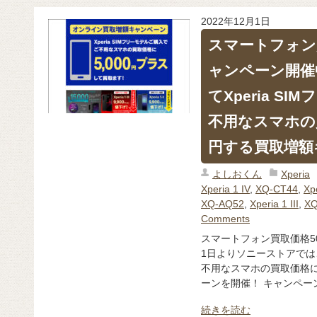
2022年12月1日
スマートフォン
ャンペーン開催
てXperia S
不用なスマホの買
円する買取増額
よしおくん
Xperia
Xperia 1 IV
,
XQ-CT44
,
Xpe
XQ-AQ52
,
Xperia 1 III
,
XQ
Comments
スマートフォン買取価格50
1日よりソニーストアでは、
不用なスマホの買取価格に
ーンを開催！ キャンペーン 
続きを読む