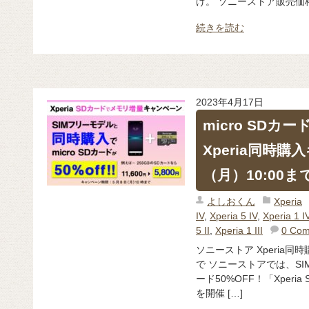
げ。 ソニーストア販売価格 8
続きを読む
2023年4月17日
micro SD
Xperia同時購
（月）10:00ま
よしおくん
Xperia
IV
,
Xperia 5 IV
,
Xperia 1 I
5 II
,
Xperia 1 III
0 Co
ソニーストア Xperia同
で ソニーストアでは、SIM
ード50%OFF！「Xper
を開催 […]