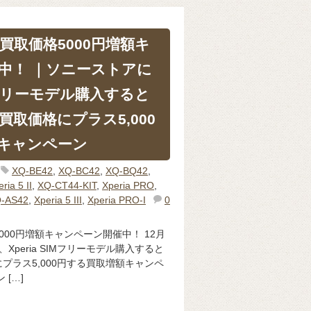
買取価格5000円増額キ
中！ ｜ソニーストアに
IMフリーモデル購入すると
取価格にプラス5,000
キャンペーン
XQ-BE42
,
XQ-BC42
,
XQ-BQ42
,
ria 5 II
,
XQ-CT44-KIT
,
Xperia PRO
,
-AS42
,
Xperia 5 III
,
Xperia PRO-I
0
00円増額キャンペーン開催中！ 12月
Xperia SIMフリーモデル購入すると
プラス5,000円する買取増額キャンペ
[…]