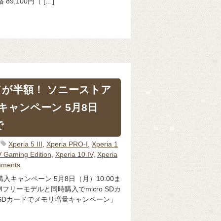
9,100円（ […]
カードが半額！ ソニーストア
入キャンペーン 5月8日
で
Xperia 5 III
,
Xperia PRO-I
,
Xperia 1
V Gaming Edition
,
Xperia 10 IV
,
Xperia
mments
時購入キャンペーン 5月8日（月）10:00ま
フリーモデルと同時購入でmicro SDカ
ia SDカードでメモリ増量キャンペーン」