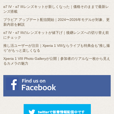
カ
α7 IV・α7 IIIレンズキットが新しくなった｜価格そのままで最新レ
イ
ンズ搭載
ブ
ブラビア アップデート配信開始｜2024〜2026年モデルが対象、更
新内容を解説
α7 IV・α7 IIIのレンズキットが値下げ｜後継レンズへの切り替え前
にチェック
推し活ユーザーが注目｜Xperia 1 VIIIならライブも特典会も”推し撮
り”がもっと楽しくなる
Xperia 1 VIII Photo Galleryが公開｜参加者のリアルな一枚から見え
るカメラの魅力