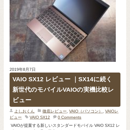
2019年8月7日
VAIO SX12 レビュー ｜SX14に続く
新世代のモバイルVAIOの実機比較レ
ビュー
よしおくん
徹底レビュー
,
VAIO（パソコン）
,
VAIOレ
ビュー
VAIO SX12
0 Comments
VAIOが提案する新しいスタンダードモバイル VAIO SX12 レ