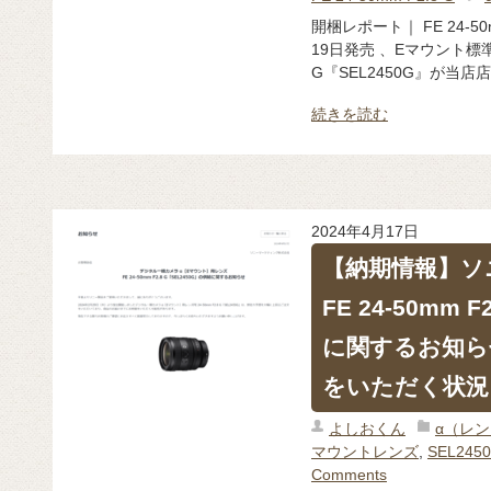
開梱レポート｜ FE 24-50m
19日発売 、Eマウント標準ズ
G『SEL2450G』が当
続きを読む
2024年4月17日
【納期情報】ソ
FE 24-50mm 
に関するお知ら
をいただく状況
よしおくん
α（レ
マウントレンズ
,
SEL245
Comments