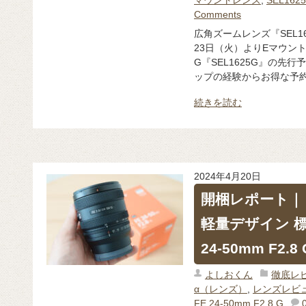
マウントレンズ
,
SEL162
Comments
広角ズームレンズ『SEL1
23日（火）よりEマウントレン
G『SEL1625G』の先
ップの経験からお得な予約 
続きを読む
2024年4月20日
開梱レポート｜ 
軽量デザイン 標
24-50mm F2.
よしおくん
徹底レ
α（レンズ）
,
レンズレビ
FE 24-50mm F2.8 G