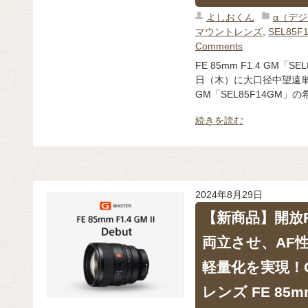
よしおくん
α（デ
マウントレンズ
,
SEL85F
Comments
FE 85mm F1.4 GM「
日（木）に大口径中望遠単焦点
GM「SEL85F14GM」の
続きを読む
2024年8月29日
【新商品】開放F
両立させ、AF
軽量化を実現！G 
レンズ FE 85mm 