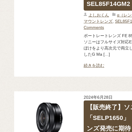
SEL85F14GM2
よしおくん
α（レ
マウントレンズ
,
SEL85F
Comments
ポートレートレンズ FE 85mm
ソニーはフルサイズ対応E
ぼけをより高次元で両立し
したG Ma […]
続きを読む
2024年6月28日
【販売終了】ソ
「SELP1650
ンズ発売に期待