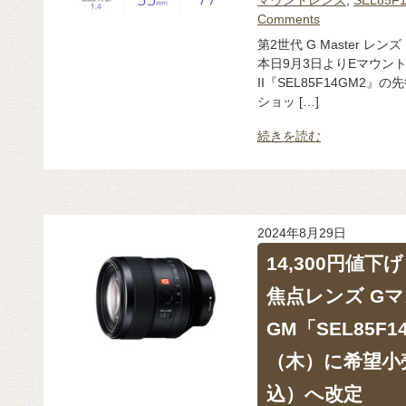
Comments
第2世代 G Master レ
本日9月3日よりEマウントレン
II『SEL85F14GM2
ショッ […]
続きを読む
2024年8月29日
14,300円値
焦点レンズ Gマスタ
GM「SEL85F
（木）に希望小売
込）へ改定