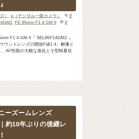
 』
ンズ）
,
α（デジタル一眼カメラ）
E
14GM2
,
FE 85mm F1.4 GM II
0
 F1.4 GM II『 SEL85F14GM2 』
マウントレンズの開放F値1.4、解像と
、AF性能の大幅な進化と小型軽量化
ニーズームレンズ
」 ｜約10年ぶりの後継レ
！