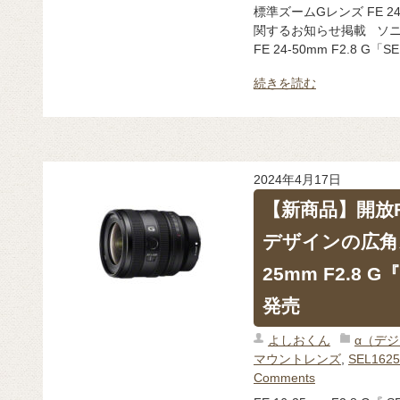
標準ズームGレンズ FE 24-
関するお知らせ掲載 ソニ
FE 24-50mm F2.8 G「
続きを読む
2024年4月17日
【新商品】開放F
デザインの広角ズ
25mm F2.8 G
発売
よしおくん
α（デ
マウントレンズ
,
SEL162
Comments