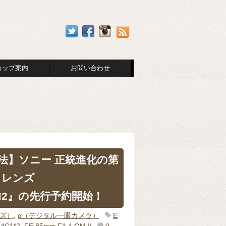
ョップ案内
お問い合わせ
法】ソニー 正統進化の第
r レンズ
GM2』の先行予約開始！
ンズ）
,
α（デジタル一眼カメラ）
E
14GM2
,
FE 85mm F1.4 GM II
0