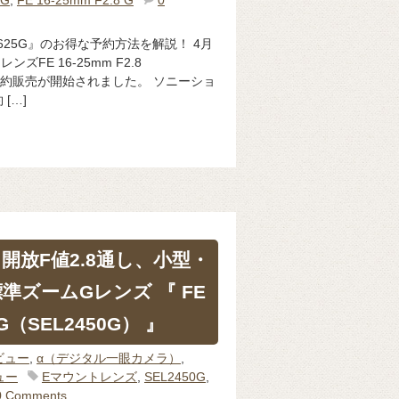
5G
,
FE 16-25mm F2.8 G
0
625G』のお得な予約方法を解説！ 4月
ズFE 16-25mm F2.8
行予約販売が開始されました。 ソニーショ
[…]
開放F値2.8通し、小型・
準ズームGレンズ 『 FE
8 G（SEL2450G） 』
ビュー
,
α（デジタル一眼カメラ）
,
ュー
Eマウントレンズ
,
SEL2450G
,
0 Comments