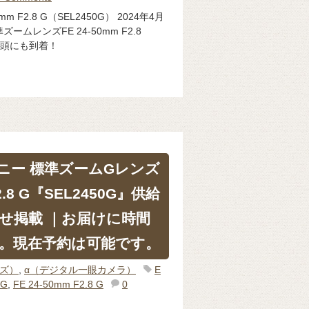
m F2.8 G（SEL2450G） 2024年4月
ームレンズFE 24-50mm F2.8
店店頭にも到着！
ニー 標準ズームGレンズ
F2.8 G『SEL2450G』供給
せ掲載 ｜お届けに時間
。現在予約は可能です。
ンズ）
,
α（デジタル一眼カメラ）
E
0G
,
FE 24-50mm F2.8 G
0