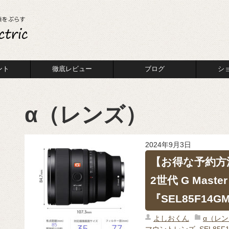
ント
徹底レビュー
ブログ
シ
α（レンズ）
2024年9月3日
【お得な予約方
2世代 G Maste
『SEL85F14
よしおくん
α（レ
マウントレンズ
,
SEL85F