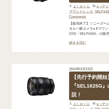
よしおくん
α（デ
マウントレンズ
,
SELP16
Comments
【販売終了】ソニーズームレ
タル一眼カメラα Eマウント用レ
OSS「SELP1650」
続きを読む
2024年4月23日
【先行予約開始
『SEL1625
説！
よしおくん
α（デ