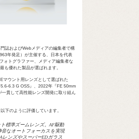
専門誌およびWebメディアの編集者で構
lub／1963年発足）が主催する、日本を代表
フォトグラファー、メディア編集者な
る最も優れた製品が選ばれます。
くα Eマウント用レンズとして選ばれた
5.6-6.3 G OSS』、2022年『FE 50mm
ーが一貫して高性能レンズ開発に取り組ん
は以下のように評価しています。
ント標準ズームレンズ。AF駆動
静音なオートフォーカスを実現
XAレンズやスーパーEDガラス