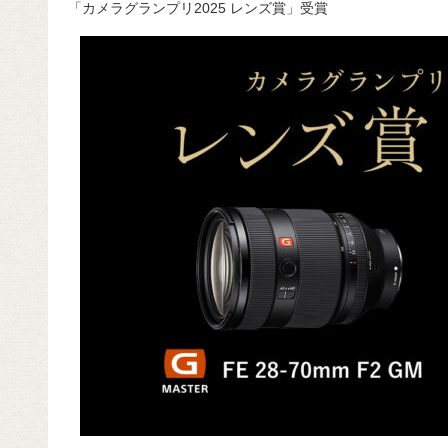
「カメラグランプリ2025 レンズ賞」受賞
c
e
e
e
ail
d
c
e
n
a
di
e
b
a
d
t
o
s
o
k