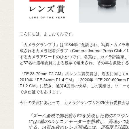
こんにちは、よしおくんです。
「カメラグランプリ」は1984年に創設され、写真・カメラ
成されるカメラ記者クラブ（Camera Journal Press C
するカメラアワードのひとつです。各賞は、カメラ評論家、
ど57名の選考委員による投票で選出され、その年を象徴す
『FE 28-70mm F2 GM』のレンズ賞受賞は、過去に同じ
2019年『FE 24mm F1.4 GM』、2020年『FE 200-600mm F
F1.2 GM』に続き、通算4度目の快挙。この実績は、ソニ
できた証でもあります。
今回の受賞にあたって、カメラグランプリ2025実行委員会
「ズーム全域で開放絞りF2を実現した初のEマウ
には4基のXDリニアモーターを搭載し、高速かつ
する。14群20枚のレンズ構成には、超高度非球面