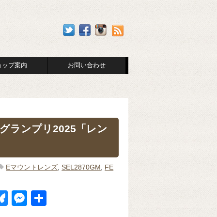
ョップ案内
お問い合わせ
メラグランプリ2025「レン
Eマウントレンズ
,
SEL2870GM
,
FE
Bl
M
共
u
e
有