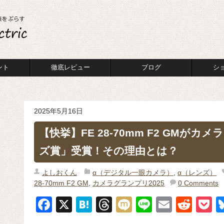
ント
徹底レビュー
ブログ
シ
2025年5月16日
【快挙】FE 28-70mm F2 GMがカ
ズ賞」受賞！その理由とは？
よしおくん
α（デジタル一眼カメラ）
,
α（レンズ）
28-70mm F2 GM
,
カメラグランプリ2025
0 Comments
F
X
H
T
M
Li
E
R
P
a
at
hr
ixi
n
m
e
o