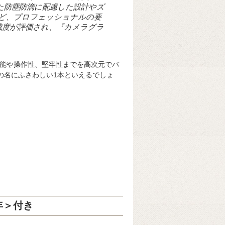
た防塵防滴に配慮した設計やズ
ど、プロフェッショナルの要
成度が評価され、『カメラグラ
性能や操作性、堅牢性までを高次元でバ
の名にふさわしい1本といえるでしょ
年＞
付き