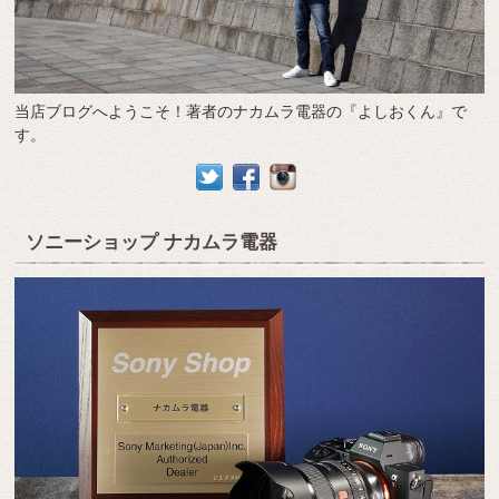
当店ブログへようこそ！著者のナカムラ電器の『よしおくん』で
す。
ソニーショップ ナカムラ電器