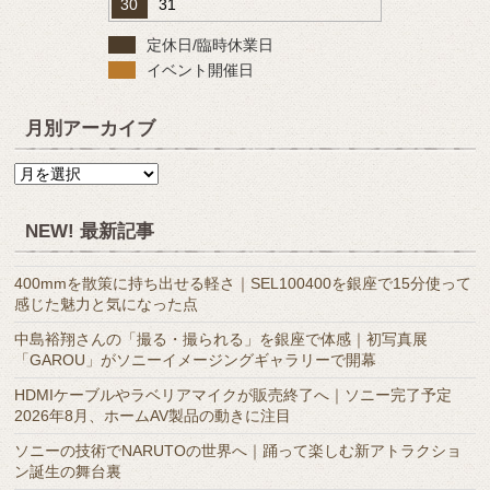
30
31
定休日/臨時休業日
イベント開催日
月別アーカイブ
月
別
ア
NEW! 最新記事
ー
カ
400mmを散策に持ち出せる軽さ｜SEL100400を銀座で15分使って
イ
感じた魅力と気になった点
ブ
中島裕翔さんの「撮る・撮られる」を銀座で体感｜初写真展
「GAROU」がソニーイメージングギャラリーで開幕
HDMIケーブルやラベリアマイクが販売終了へ｜ソニー完了予定
2026年8月、ホームAV製品の動きに注目
ソニーの技術でNARUTOの世界へ｜踊って楽しむ新アトラクショ
ン誕生の舞台裏