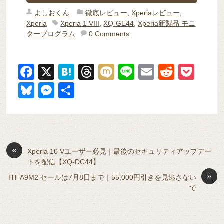
よしおくん
徹底レビュー
,
Xperiaレビュー
,
Xperia
Xperia 1 VIII
,
XQ-GE44
,
Xperia新製品 モニ
タープログラム
0 Comments
F
X
H
T
M
Li
E
R
P
a
at
hr
ixi
n
m
e
o
Bl
M
共
c
e
e
e
ail
d
ck
u
e
有
e
n
a
di
et
e
ss
b
a
d
t
sk
e
o
s
«
y
n
Xperia 10 Vユーザー必見｜最後のセキュリティアップデー
トを配信【XQ-DC44】
o
g
»
HT-A9M2 セールは7月8日まで｜55,000円引きを見逃さない
k
er
で