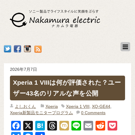
2026年7月7日
Xperia 1 VIIIは何が評価された？ユー
ザー43名のリアルな声を公開
よしおくん
Xperia
Xperia 1 VIII
,
XQ-GE44
,
Xperia新製品モニタープログラム
0 Comments
F
X
H
T
M
Li
E
R
P