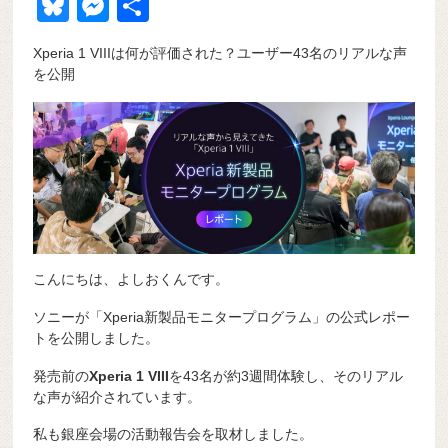
a
at
hr
ixi
n
m
e
o
Bl
M
共
c
e
e
e
ail
d
ck
u
e
有
Xperia 1 VIIIは何が評価された？ユーザー43名のリアルな声
e
n
a
di
et
e
ss
を公開
b
a
d
t
sk
e
o
s
y
n
o
g
k
er
こんにちは、よしおくんです。
ソニーが「Xperia新製品モニタープログラム」の公式レポー
トを公開しました。
発売前の
Xperia 1 VIII
を43名が約3週間体験し、そのリアル
な声が紹介されています。
私も銀座会場の活動報告会を取材しました。