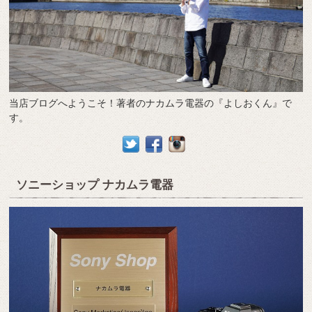
当店ブログへようこそ！著者のナカムラ電器の『よしおくん』で
す。
ソニーショップ ナカムラ電器