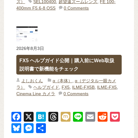
ズ）
SEL100400
,
超望遠ズームレンズ
,
FE 100-
400mm F5.6-8 OSS
0 Comments
2026年8月3日
FX5 ヘルプガイド公開｜購入前にWeb取扱
説明書で新機能をチェック
よしおくん
α（本体）
,
α（デジタル一眼カメ
ラ）
ヘルプガイド
,
FX5
,
ILME-FX5B
,
ILME-FX5
,
Cinema Line カメラ
0 Comments
F
X
H
T
M
Li
E
R
P
a
at
hr
ixi
n
m
e
o
Bl
M
共
c
e
e
e
ail
d
ck