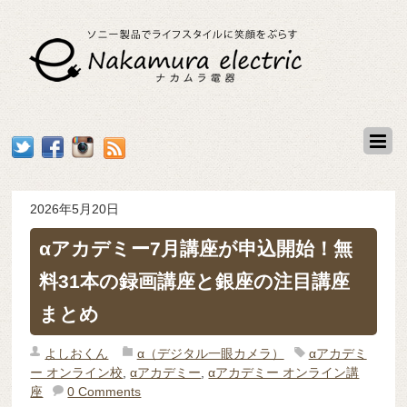
2026年5月20日
αアカデミー7月講座が申込開始！無
料31本の録画講座と銀座の注目講座
まとめ
よしおくん
α（デジタル一眼カメラ）
αアカデミ
ー オンライン校
,
αアカデミー
,
αアカデミー オンライン講
座
0 Comments