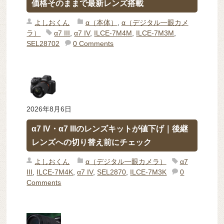
価格そのままで最新レンズ搭載
よしおくん
α（本体）
,
α（デジタル一眼カメ
ラ）
α7 III
,
α7 IV
,
ILCE-7M4M
,
ILCE-7M3M
,
SEL28702
0 Comments
2026年8月6日
α7 IV・α7 IIIのレンズキットが値下げ｜後継
レンズへの切り替え前にチェック
よしおくん
α（デジタル一眼カメラ）
α7
III
,
ILCE-7M4K
,
α7 IV
,
SEL2870
,
ILCE-7M3K
0
Comments