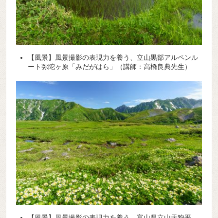
【風景】風景撮影の表現力を養う、立山黒部アルペンル
ート弥陀ヶ原「みだがはら」（講師：高橋良典先生）
【風景】風景撮影の表現力を養う、富山県立山天狗平