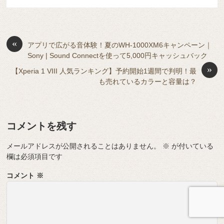
u
e
有
e
n
a
di
et
e
ss
b
a
d
t
sk
e
o
s
«
y
n
アプリで広がる音体験！夏のWH-1000XM6キャンペーン｜
Sony | Sound Connectを使って5,000円キャッシュバック
o
g
»
【Xperia 1 VIII 人気ランキング】予約開始1週間で判明！最
k
er
も売れているカラーと容量は？
コメントを残す
メールアドレスが公開されることはありません。
※
が付いている
欄は必須項目です
コメント
※