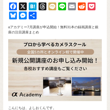
F
X
H
T
M
Li
E
R
P
a
at
hr
ixi
n
m
e
o
Bl
M
共
c
e
e
e
ail
d
ck
u
e
有
αアカデミー7月講座が申込開始！無料31本の録画講座と銀
e
n
a
di
et
e
ss
座の注目講座まとめ
b
a
d
t
sk
e
o
s
y
n
o
g
k
er
こんにちは、よしおくんです。