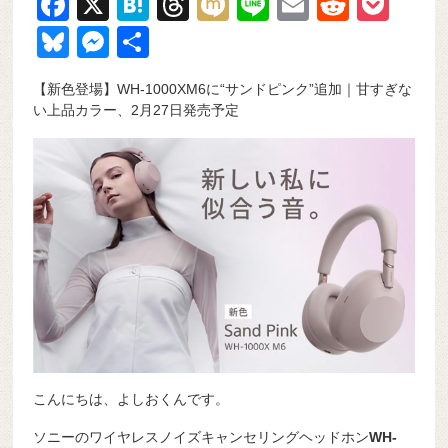
F
X
H
T
M
Li
E
R
P
a
at
hr
ixi
n
m
e
o
Bl
M
共
c
e
e
e
ail
d
ck
u
e
有
【新色登場】WH-1000XM6に“サンドピンク”追加｜甘すぎな
e
n
a
di
et
e
ss
い上品カラー、2月27日発売予定
b
a
d
t
sk
e
o
s
y
n
o
g
k
er
こんにちは、よしおくんです。
ソニーのワイヤレスノイズキャンセリングヘッドホン
WH-