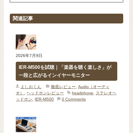
関連記事
2026年7月9日
IER-M500を試聴｜「楽器を聴く楽しさ」が
一段と広がるインイヤーモニター
よしおくん
徹底レビュー
,
Audio（オーディ
オ）
,
ヘッドホンレビュー
headphone
,
ステレオヘ
ッドホン
,
IER-M500
0 Comments