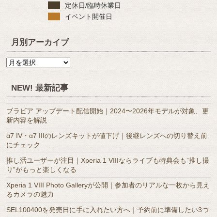
定休日/臨時休業日
イベント開催日
月別アーカイブ
月
別
ア
NEW! 最新記事
ー
カ
ブラビア アップデート配信開始｜2024〜2026年モデルが対象、更
イ
新内容を解説
ブ
α7 IV・α7 IIIのレンズキットが値下げ｜後継レンズへの切り替え前
にチェック
推し活ユーザーが注目｜Xperia 1 VIIIならライブも特典会も”推し撮
り”がもっと楽しくなる
Xperia 1 VIII Photo Galleryが公開｜参加者のリアルな一枚から見え
るカメラの魅力
SEL100400を発売日に手に入れたい方へ｜予約前に準備したい3つ