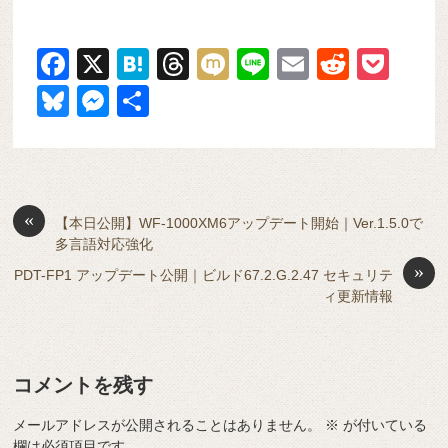
F
X
H
T
M
Li
E
R
P
a
at
hr
ixi
n
m
e
o
Bl
M
共
c
e
e
e
ail
d
ck
u
e
有
e
n
a
di
et
e
ss
b
a
d
t
sk
e
o
s
«
y
n
【本日公開】WF-1000XM6アップデート開始｜Ver.1.5.0で
多言語対応強化
o
g
»
PDT-FP1 アップデート公開｜ビルド67.2.G.2.47 セキュリテ
k
er
ィ更新情報
コメントを残す
メールアドレスが公開されることはありません。
※
が付いている
欄は必須項目です