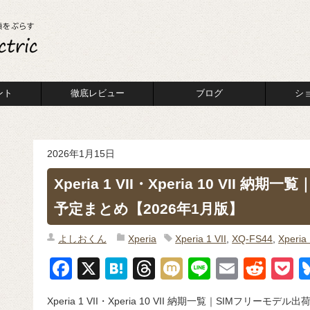
ント
徹底レビュー
ブログ
シ
2026年1月15日
Xperia 1 VII・Xperia 10 VII 
予定まとめ【2026年1月版】
よしおくん
Xperia
Xperia 1 VII
,
XQ-FS44
,
Xperia 
F
X
H
T
M
Li
E
R
P
a
at
hr
ixi
n
m
e
o
Xperia 1 VII・Xperia 10 VII 納期一覧｜SIMフリーモ