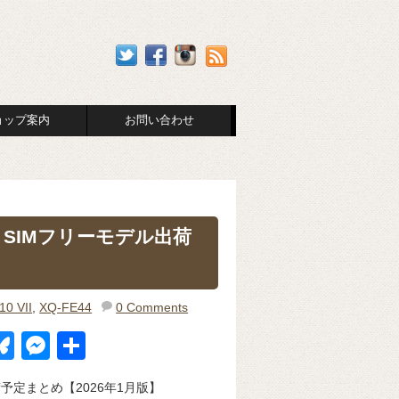
ョップ案内
お問い合わせ
納期一覧｜SIMフリーモデル出荷
10 VII
,
XQ-FE44
0 Comments
Bl
M
共
u
e
有
デル出荷予定まとめ【2026年1月版】