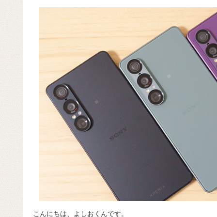
c
e
e
e
ail
d
c
e
n
a
di
e
b
a
d
t
o
s
o
k
こんにちは、よしおくんです。