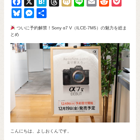
F
X
H
T
M
Li
E
R
P
a
at
hr
ixi
n
m
e
o
Bl
M
共
c
e
e
e
ail
d
ck
u
e
有
ついに予約解禁！Sony α7 V（ILCE-7M5）の魅力を総ま
e
n
a
di
et
e
ss
とめ
b
a
d
t
sk
e
o
s
y
n
o
g
k
er
こんにちは、よしおくんです。