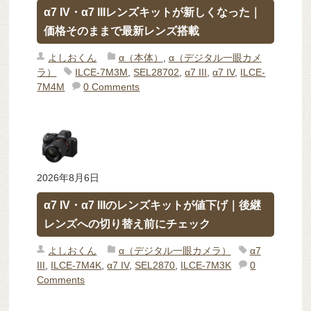
α7 IV・α7 IIIレンズキットが新しくなった｜
価格そのままで最新レンズ搭載
よしおくん
α（本体）
,
α（デジタル一眼カメ
ラ）
ILCE-7M3M
,
SEL28702
,
α7 III
,
α7 IV
,
ILCE-
7M4M
0 Comments
2026年8月6日
α7 IV・α7 IIIのレンズキットが値下げ｜後継
レンズへの切り替え前にチェック
よしおくん
α（デジタル一眼カメラ）
α7
III
,
ILCE-7M4K
,
α7 IV
,
SEL2870
,
ILCE-7M3K
0
Comments