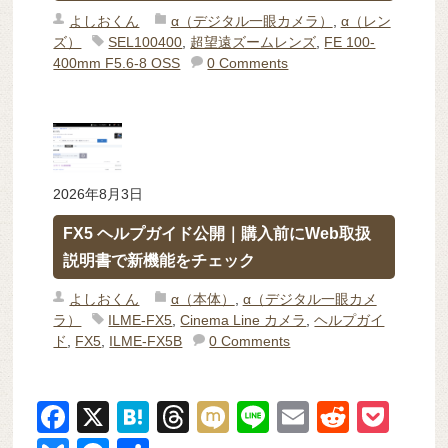
よしおくん
α（デジタル一眼カメラ）
,
α（レン
ズ）
SEL100400
,
超望遠ズームレンズ
,
FE 100-
400mm F5.6-8 OSS
0 Comments
2026年8月3日
FX5 ヘルプガイド公開｜購入前にWeb取扱
説明書で新機能をチェック
よしおくん
α（本体）
,
α（デジタル一眼カメ
ラ）
ILME-FX5
,
Cinema Line カメラ
,
ヘルプガイ
ド
,
FX5
,
ILME-FX5B
0 Comments
F
X
H
T
M
Li
E
R
P