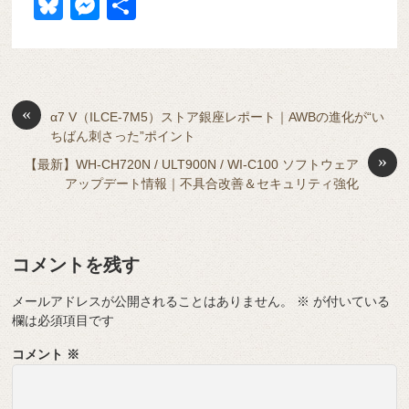
a
at
hr
ixi
n
m
e
o
Bl
M
共
c
e
e
e
ail
d
ck
u
e
有
e
n
a
di
et
e
ss
b
a
d
t
sk
e
o
s
«
y
n
α7 V（ILCE-7M5）ストア銀座レポート｜AWBの進化が“い
ちばん刺さった”ポイント
o
g
»
【最新】WH-CH720N / ULT900N / WI-C100 ソフトウェア
k
er
アップデート情報｜不具合改善＆セキュリティ強化
コメントを残す
メールアドレスが公開されることはありません。
※
が付いている
欄は必須項目です
コメント
※