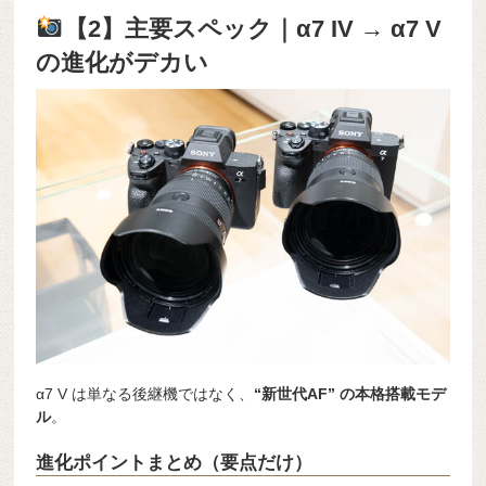
【2】主要スペック｜α7 IV → α7 V
の進化がデカい
α7 V は単なる後継機ではなく、
“新世代AF” の本格搭載モデ
ル
。
進化ポイントまとめ（要点だけ）