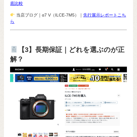
底比較
当店ブログ｜α7 V（ILCE-7M5）｜
先行展示レポートこち
ら
【3】長期保証｜どれを選ぶのが正
解？