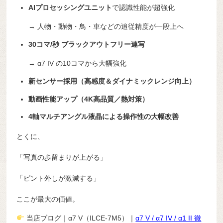
AIプロセッシングユニット
で認識性能が超強化
→ 人物・動物・鳥・車などの追従精度が一段上へ
30コマ/秒 ブラックアウトフリー連写
→ α7 IV の10コマから大幅強化
新センサー採用（高感度＆ダイナミックレンジ向上）
動画性能アップ（4K高品質／熱対策）
4軸マルチアングル液晶による操作性の大幅改善
とくに、
「写真の歩留まりが上がる」
「ピント外しが激減する」
ここが最大の価値。
当店ブログ｜α7 V（ILCE-7M5）｜
α7 V / α7 IV / α1 II 徹