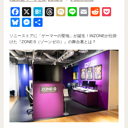
F
X
H
T
M
Li
E
R
P
a
at
hr
ixi
n
m
e
o
Bl
M
共
c
e
e
e
ail
d
ck
u
e
有
ソニーストアに「ゲーマーの聖地」が誕生！INZONEが仕掛
e
n
a
di
et
e
ss
けた『ZONE:0（ゾーンゼロ）』の舞台裏とは？
b
a
d
t
sk
e
o
s
y
n
o
g
k
er