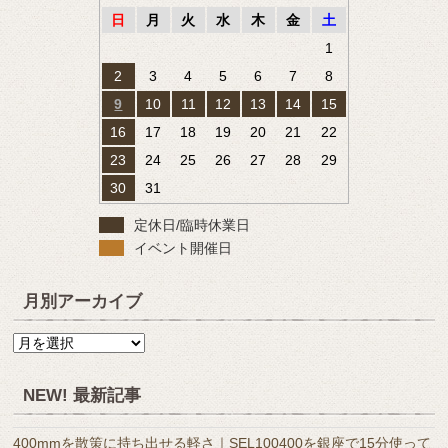
日
月
火
水
木
金
土
1
2
3
4
5
6
7
8
9
10
11
12
13
14
15
16
17
18
19
20
21
22
23
24
25
26
27
28
29
30
31
定休日/臨時休業日
イベント開催日
月別アーカイブ
月
別
ア
NEW! 最新記事
ー
カ
400mmを散策に持ち出せる軽さ｜SEL100400を銀座で15分使って
イ