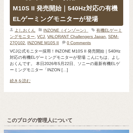
M10S II 発売開始｜540Hz対応の有機
ELゲーミングモニターが登場
よしおくん
INZONE（インゾーン）
有機ELゲーミ
ングモニター
,
VCJ
,
VALORANT Challengers Japan
,
SDM-
27Q102
,
INZONE M10S II
0 Comments
VCJ公式モニター採用！INZONE M10S II 発売開始｜540Hz
対応の有機ELゲーミングモニターが登場 こんにちは、よし
おくんです。 本日2026年5月22日、ソニーの最新有機ELゲ
ーミングモニター「INZON […]
続きを読む
このブログの管理人について