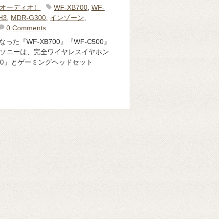
o（オーディオ）
WF-XB700
,
WF-
H3
,
MDR-G300
,
インゾーン
,
0 Comments
た『WF-XB700』『WF-C500』
改定 ソニーは、完全ワイヤレスイヤホン
C500」とゲーミングヘッドセット