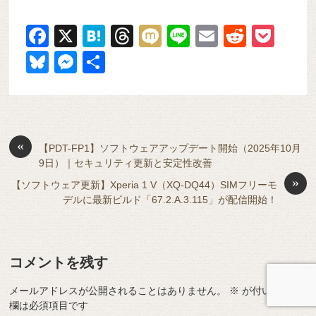
F
X
H
T
M
Li
E
R
P
a
at
hr
ixi
n
m
e
o
Bl
M
共
c
e
e
e
ail
d
ck
u
e
有
e
n
a
di
et
e
ss
b
a
d
t
sk
e
o
s
«
y
n
【PDT-FP1】ソフトウェアアップデート開始（2025年10月
9日）｜セキュリティ更新と安定性改善
o
g
»
【ソフトウェア更新】Xperia 1 V（XQ-DQ44）SIMフリーモ
k
er
デルに最新ビルド「67.2.A.3.115」が配信開始！
コメントを残す
メールアドレスが公開されることはありません。
※
が付いている
欄は必須項目です