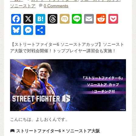
ソニーストア
0 Comments
F
X
H
T
M
Li
E
R
P
a
at
hr
ixi
n
m
e
o
Bl
M
共
c
e
e
e
ail
d
ck
u
e
有
【ストリートファイター6 ソニーストアカップ】ソニースト
e
n
a
di
et
e
ss
ア大阪で対戦会開催！トッププレイヤー講習会も実施！
b
a
d
t
sk
e
o
s
y
n
o
g
k
er
こんにちは、よしおくんです。
ストリートファイター6 × ソニーストア大阪