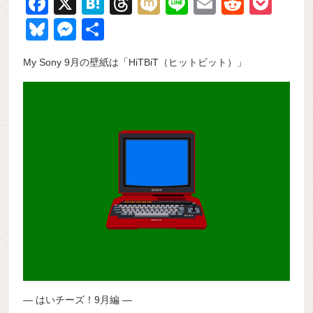
F
X
H
T
M
Li
E
R
P
a
at
hr
ixi
n
m
e
o
Bl
M
共
c
e
e
e
ail
d
ck
u
e
有
My Sony 9月の壁紙は「HiTBiT（ヒットビット）」
e
n
a
di
et
e
ss
b
a
d
t
sk
e
o
s
y
n
o
g
k
er
― はいチーズ！9月編 ―