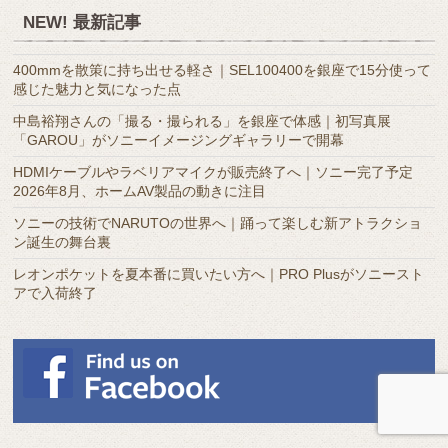
ア
NEW! 最新記事
ー
カ
400mmを散策に持ち出せる軽さ｜SEL100400を銀座で15分使って
イ
感じた魅力と気になった点
ブ
中島裕翔さんの「撮る・撮られる」を銀座で体感｜初写真展
「GAROU」がソニーイメージングギャラリーで開幕
HDMIケーブルやラベリアマイクが販売終了へ｜ソニー完了予定
2026年8月、ホームAV製品の動きに注目
ソニーの技術でNARUTOの世界へ｜踊って楽しむ新アトラクショ
ン誕生の舞台裏
レオンポケットを夏本番に買いたい方へ｜PRO Plusがソニースト
アで入荷終了