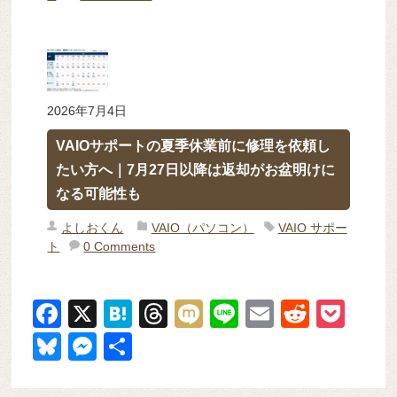
2026年7月4日
VAIOサポートの夏季休業前に修理を依頼し
たい方へ｜7月27日以降は返却がお盆明けに
なる可能性も
よしおくん
VAIO（パソコン）
VAIO サポー
ト
0 Comments
F
X
H
T
M
Li
E
R
P
a
at
hr
ixi
n
m
e
o
Bl
M
共
c
e
e
e
ail
d
ck
u
e
有