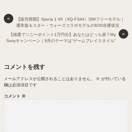
e
n
a
di
et
e
ss
b
a
d
t
sk
e
o
s
«
y
n
【販売再開】Xperia 1 VII（XQ-FS44）SIMフリーモデル｜
通常版＆スター・ウォーズコラボモデルの8/30在庫状況
o
g
»
【抽選でソニーポイント1万円分】あなたはどっち派？My
k
er
Sonyキャンペーン｜9月のテーマは“ゲームプレイスタイル”
コメントを残す
メールアドレスが公開されることはありません。
※
が付いている
欄は必須項目です
コメント
※