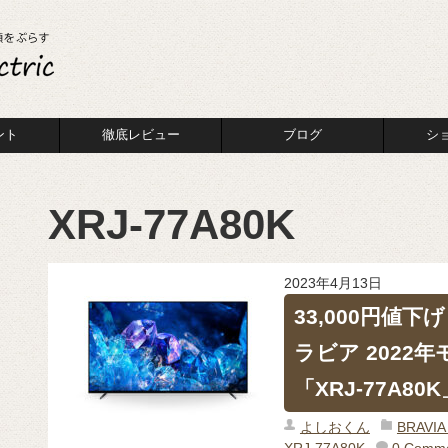
ント
徹底レビュー
ブログ
シ
XRJ-77A80K
2023年4月13日
33,000円値下
ラビア 2022年
「XRJ-77A8
よしおくん
BRAV
XRJ-77A80K
0 Comm