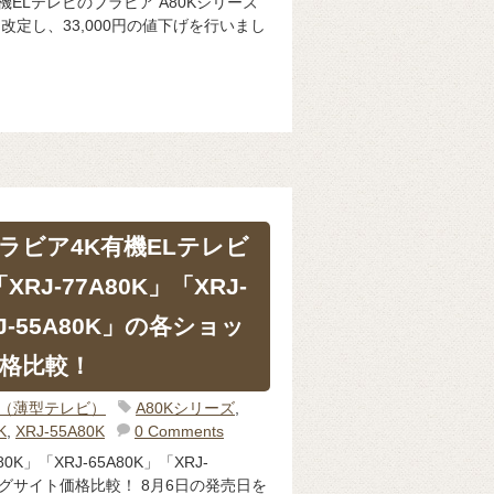
機ELテレビのブラビア A80Kシリーズ
格を改定し、33,000円の値下げを行いまし
ラビア4K有機ELテレビ
RJ-77A80K」「XRJ-
RJ-55A80K」の各ショッ
格比較！
IA（薄型テレビ）
A80Kシリーズ
,
K
,
XRJ-55A80K
0 Comments
0K」「XRJ-65A80K」「XRJ-
ングサイト価格比較！ 8月6日の発売日を