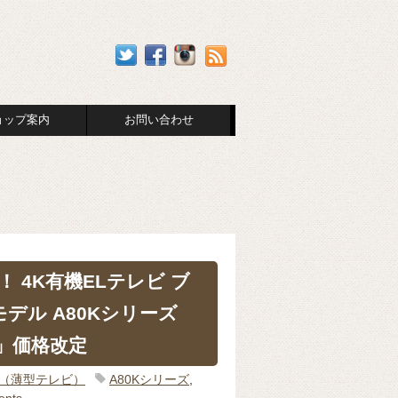
ョップ案内
お問い合わせ
げ！ 4K有機ELテレビ ブ
モデル A80Kシリーズ
0K」価格改定
IA（薄型テレビ）
A80Kシリーズ
,
ents