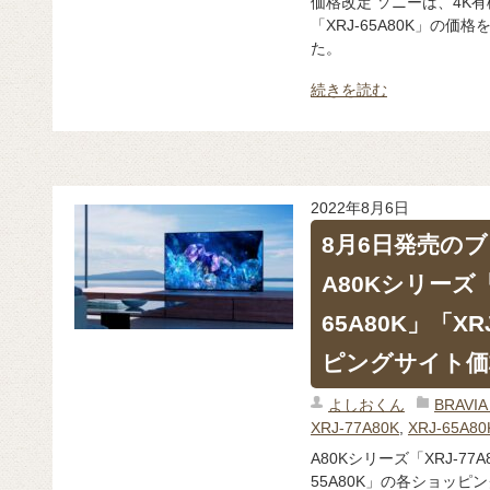
価格改定 ソニーは、4K有
「XRJ-65A80K」の価
た。
続きを読む
2022年8月6日
8月6日発売のブ
A80Kシリーズ「X
65A80K」「X
ピングサイト価
よしおくん
BRAV
XRJ-77A80K
,
XRJ-65A80
A80Kシリーズ「XRJ-77A8
55A80K」の各ショッピ