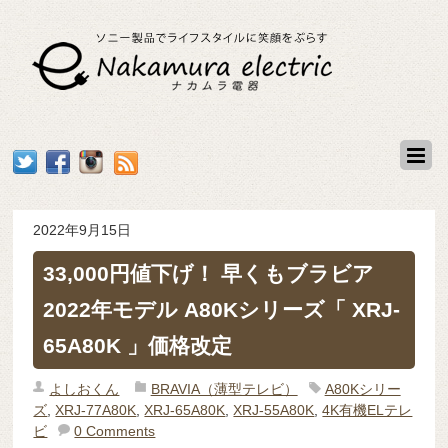
2022年9月15日
33,000円値下げ！ 早くもブラビア
2022年モデル A80Kシリーズ「 XRJ-
65A80K 」価格改定
よしおくん
BRAVIA（薄型テレビ）
A80Kシリー
ズ
,
XRJ-77A80K
,
XRJ-65A80K
,
XRJ-55A80K
,
4K有機ELテレ
ビ
0 Comments