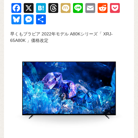
F
X
H
T
M
Li
E
R
P
a
at
hr
ixi
n
m
e
o
Bl
M
共
c
e
e
e
ail
d
ck
u
e
有
早くもブラビア 2022年モデル A80Kシリーズ「 XRJ-
e
n
a
di
et
e
ss
65A80K 」価格改定
b
a
d
t
sk
e
o
s
y
n
o
g
k
er