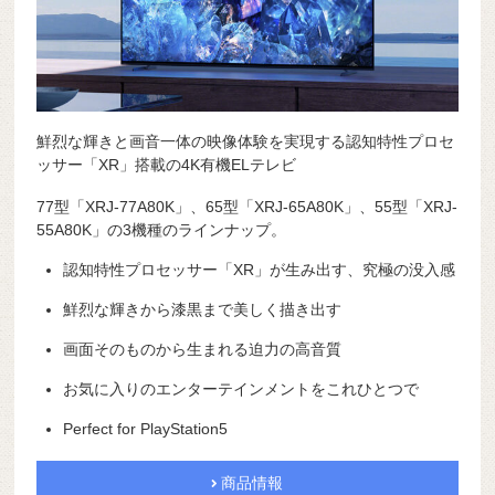
鮮烈な輝きと画音一体の映像体験を実現する認知特性プロセ
ッサー「XR」搭載の4K有機ELテレビ
77型「XRJ-77A80K」、65型「XRJ-65A80K」、55型「XRJ-
55A80K」の3機種のラインナップ。
認知特性プロセッサー「XR」が生み出す、究極の没入感
鮮烈な輝きから漆黒まで美しく描き出す
画面そのものから生まれる迫力の高音質
お気に入りのエンターテインメントをこれひとつで
Perfect for PlayStation5
商品情報