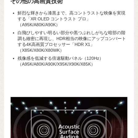
その他の高画質技術
鮮烈な輝きから漆黒まで、高コントラストな映像を実現
する
「XR OLED コントラスト プロ」
（A95K/A80K/A90K）
白飛びしやすい明るい部分や黒つぶれしがちな暗部の階
調も緻密に再現し、HDR相当の映像にアップコンバート
する
4K高画質プロセッサー「HDR X1」
（X85K/X80K/X80WK）
残像感を低減する
倍速駆動パネル（120Hz）
（A95K/A80K/A90K/X95K/X90K/X85K）