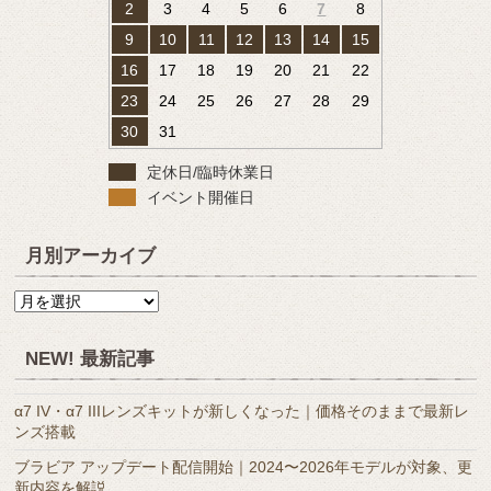
2
3
4
5
6
7
8
9
10
11
12
13
14
15
16
17
18
19
20
21
22
23
24
25
26
27
28
29
30
31
定休日/臨時休業日
イベント開催日
月別アーカイブ
月
別
ア
NEW! 最新記事
ー
カ
α7 IV・α7 IIIレンズキットが新しくなった｜価格そのままで最新レ
イ
ンズ搭載
ブ
ブラビア アップデート配信開始｜2024〜2026年モデルが対象、更
新内容を解説