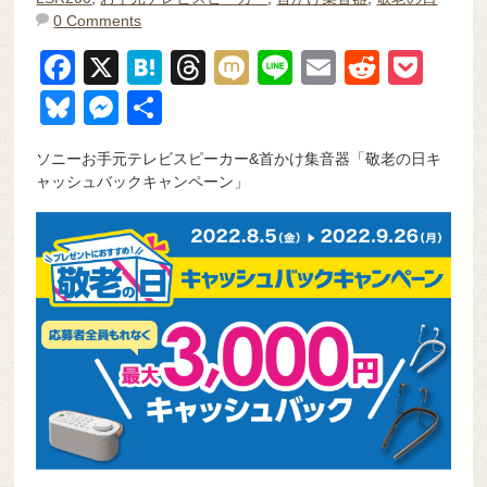
0 Comments
F
X
H
T
M
Li
E
R
P
a
at
hr
ixi
n
m
e
o
Bl
M
共
c
e
e
e
ail
d
ck
u
e
有
ソニーお手元テレビスピーカー&首かけ集音器「敬老の日キ
e
n
a
di
et
e
ss
ャッシュバックキャンペーン」
b
a
d
t
sk
e
o
s
y
n
o
g
k
er