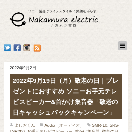
2022年9月2日
2022年9月19日（月）敬老の日｜プレ
ゼントにおすすめ ソニーお手元テレ
ビスピーカー&首かけ集音器「敬老の
日キャッシュバックキャンペーン」
よしおくん
Audio（オーディオ）
SMR-10
,
SRS-
LSR200
,
お手元テレビスピーカー
,
首かけ集音器
,
敬老の日