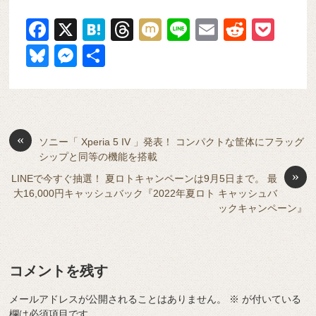
F
X
H
T
M
Li
E
R
P
a
at
hr
ixi
n
m
e
o
Bl
M
共
c
e
e
e
ail
d
ck
u
e
有
e
n
a
di
et
e
ss
b
a
d
t
sk
e
o
s
«
y
n
ソニー「 Xperia 5 IV 」発表！ コンパクトな筐体にフラッグ
シップと同等の機能を搭載
o
g
»
LINEで今すぐ抽選！ 夏ロトキャンペーンは9月5日まで。 最
k
er
大16,000円キャッシュバック『2022年夏ロト キャッシュバ
ックキャンペーン』
コメントを残す
メールアドレスが公開されることはありません。
※
が付いている
欄は必須項目です