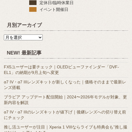
定休日/臨時休業日
イベント開催日
月別アーカイブ
月
別
ア
NEW! 最新記事
ー
カ
FX5ユーザーは要チェック｜OLEDビューファインダー「DVF-
イ
EL1」の納期が9月上旬へ変更
ブ
α7 IV・α7 IIIレンズキットが新しくなった｜価格そのままで最新レ
ンズ搭載
ブラビア アップデート配信開始｜2024〜2026年モデルが対象、更
新内容を解説
α7 IV・α7 IIIのレンズキットが値下げ｜後継レンズへの切り替え前
にチェック
推し活ユーザーが注目｜Xperia 1 VIIIならライブも特典会も”推し撮