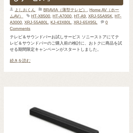
よしおくん
BRAVIA（薄型テレビ）
,
Home AV（ホー
ムAV）
HT-X8500
,
HT-A7000
,
HT-A9
,
XRJ-55A95K
,
HT-
A3000
,
XRJ-55A80L
,
KJ-43X80L
,
XRJ-65X95L
0
Comments
テレビ＆サウンドバーお試しサービス ソニーストアにてテ
レビ＆サウンドバーのご購入前の検討に、おトクに商品を試
せる期間限定キャンペーンがスタートしました。
続きを読む