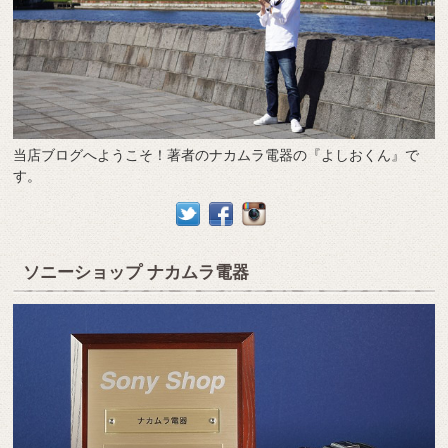
当店ブログへようこそ！著者のナカムラ電器の『よしおくん』で
す。
ソニーショップ ナカムラ電器