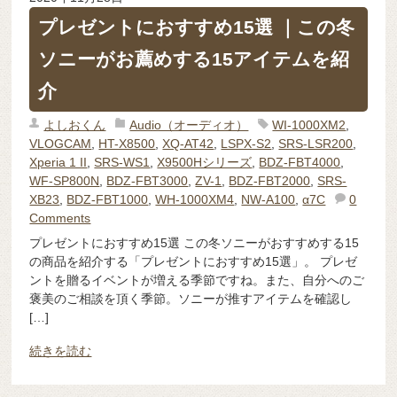
プレゼントにおすすめ15選 ｜この冬
ソニーがお薦めする15アイテムを紹
介
よしおくん
Audio（オーディオ）
WI-1000XM2
,
VLOGCAM
,
HT-X8500
,
XQ-AT42
,
LSPX-S2
,
SRS-LSR200
,
Xperia 1 II
,
SRS-WS1
,
X9500Hシリーズ
,
BDZ-FBT4000
,
WF-SP800N
,
BDZ-FBT3000
,
ZV-1
,
BDZ-FBT2000
,
SRS-
XB23
,
BDZ-FBT1000
,
WH-1000XM4
,
NW-A100
,
α7C
0
Comments
プレゼントにおすすめ15選 この冬ソニーがおすすめする15
の商品を紹介する「プレゼントにおすすめ15選」。 プレゼ
ントを贈るイベントが増える季節ですね。また、自分へのご
褒美のご相談を頂く季節。ソニーが推すアイテムを確認し
[…]
続きを読む