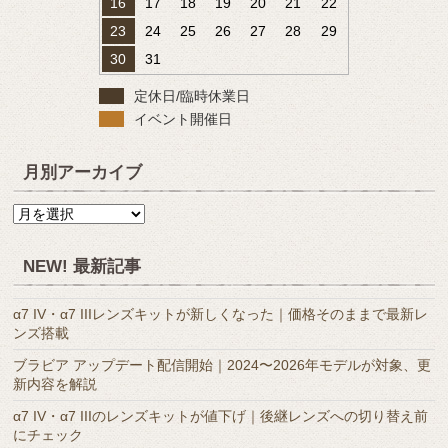
16
17
18
19
20
21
22
23
24
25
26
27
28
29
30
31
定休日/臨時休業日
イベント開催日
月別アーカイブ
月
別
ア
NEW! 最新記事
ー
カ
α7 IV・α7 IIIレンズキットが新しくなった｜価格そのままで最新レ
イ
ンズ搭載
ブ
ブラビア アップデート配信開始｜2024〜2026年モデルが対象、更
新内容を解説
α7 IV・α7 IIIのレンズキットが値下げ｜後継レンズへの切り替え前
にチェック