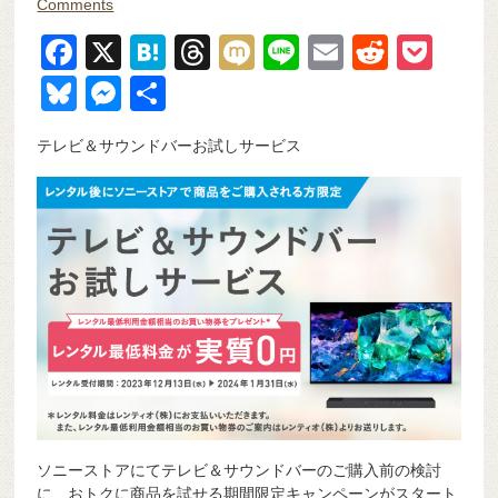
Comments
F
X
H
T
M
Li
E
R
P
a
at
hr
ixi
n
m
e
o
Bl
M
共
c
e
e
e
ail
d
ck
u
e
有
テレビ＆サウンドバーお試しサービス
e
n
a
di
et
e
ss
b
a
d
t
sk
e
o
s
y
n
o
g
k
er
ソニーストアにてテレビ＆サウンドバーのご購入前の検討
に、おトクに商品を試せる期間限定キャンペーンがスタート