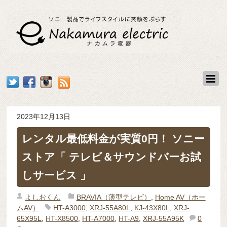
2023年12月13日
レンタル最低料金が実質0円！ ソニー
ストア「 テレビ＆サウンドバーお試
しサービス 」
よしおくん
BRAVIA（薄型テレビ）
,
Home AV（ホー
ムAV）
HT-A3000
,
XRJ-55A80L
,
KJ-43X80L
,
XRJ-
65X95L
,
HT-X8500
,
HT-A7000
,
HT-A9
,
XRJ-55A95K
0