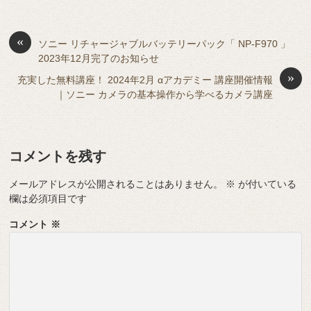
e
ss
b
a
d
t
sk
e
o
s
«
y
n
ソニー リチャージャブルバッテリーパック「 NP-F970 」
2023年12月完了のお知らせ
o
g
»
充実した無料講座！ 2024年2月 αアカデミー 講座開催情報
k
er
｜ソニー カメラの基本操作から学べるカメラ講座
コメントを残す
メールアドレスが公開されることはありません。
※
が付いている
欄は必須項目です
コメント
※