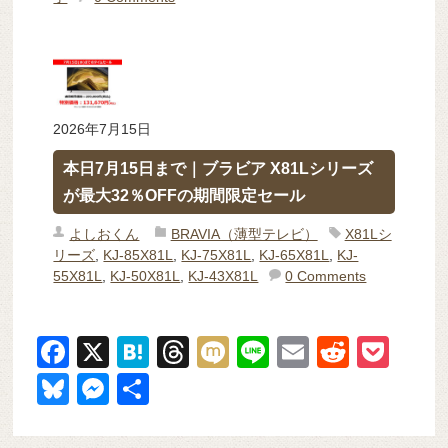
2026年7月15日
本日7月15日まで｜ブラビア X81Lシリーズ
が最大32％OFFの期間限定セール
よしおくん
BRAVIA（薄型テレビ）
X81Lシ
リーズ
,
KJ-85X81L
,
KJ-75X81L
,
KJ-65X81L
,
KJ-
55X81L
,
KJ-50X81L
,
KJ-43X81L
0 Comments
F
X
H
T
M
Li
E
R
P
a
at
hr
ixi
n
m
e
o
Bl
M
共
c
e
e
e
ail
d
ck
u
e
有
e
n
a
di
et