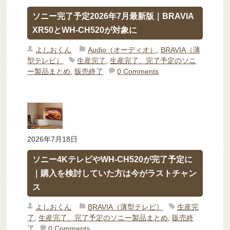
ソニー完了予定2026年7月最新版｜BRAVIA
XR50とWH-CH520が対象に
よしおくん
Audio（オーディオ）
,
BRAVIA（薄
型テレビ）
生産完了
,
生産完了、完了予定のソニ
ー製品まとめ
,
販売終了
0 Comments
2026年7月18日
ソニー4KテレビやWH-CH520が完了予定に
｜購入を検討していた方は今がラストチャン
ス
よしおくん
BRAVIA（薄型テレビ）
生産完
了
,
生産完了、完了予定のソニー製品まとめ
,
販売終
了
0 Comments