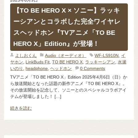
2025年6月9日
【TO BE HERO X × ソニー】ラッキ
ーシアンとコラボした完全ワイヤレ
スヘッドホン『TVアニメ「TO BE
HERO X」Edition』が登場！
よしおくん
Audio（オーディオ）
WF-LS910N
,
イ
ヤホン
,
LinkBuds Fit
,
TO BE HERO X
,
ラッキーシアン
,
水瀬
いのり
,
headphone
,
ヘッドホン
0 Comments
TVアニメ「TO BE HERO X」Edition 2025年4月6日（日）か
ら放送開始となった話題の新作アニメ『TO BE HERO X』。
その放送開始を記念して、ソニーとのスペシャルコラボアイ
テムが登場しました！ […]
続きを読む