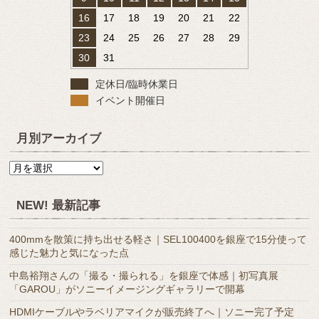
16
17
18
19
20
21
22
23
24
25
26
27
28
29
30
31
定休日/臨時休業日
イベント開催日
月別アーカイブ
月
別
ア
NEW! 最新記事
ー
カ
400mmを散策に持ち出せる軽さ｜SEL100400を銀座で15分使って
イ
感じた魅力と気になった点
ブ
中島裕翔さんの「撮る・撮られる」を銀座で体感｜初写真展
「GAROU」がソニーイメージングギャラリーで開幕
HDMIケーブルやラベリアマイクが販売終了へ｜ソニー完了予定