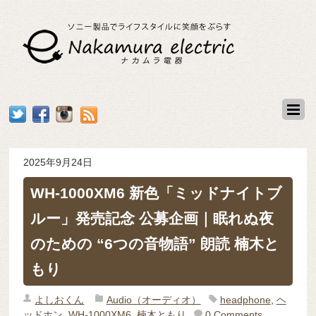
2025年9月24日
WH-1000XM6 新色「ミッドナイトブ
ルー」発売記念 公募企画｜眠れぬ夜
のための “6つの音物語” 朗読 楠木と
もり
よしおくん
Audio（オーディオ）
headphone
,
ヘ
ッドホン
,
WH-1000XM6
,
楠木ともり
0 Comments