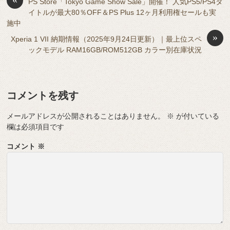
o
s
y
n
PS Store「Tokyo Game Show Sale」開催！ 人気PS5/PS4タ
イトルが最大80％OFF＆PS Plus 12ヶ月利用権セールも実
o
g
施中
k
er
»
Xperia 1 VII 納期情報（2025年9月24日更新）｜最上位スペ
ックモデル RAM16GB/ROM512GB カラー別在庫状況
コメントを残す
メールアドレスが公開されることはありません。
※
が付いている
欄は必須項目です
コメント
※