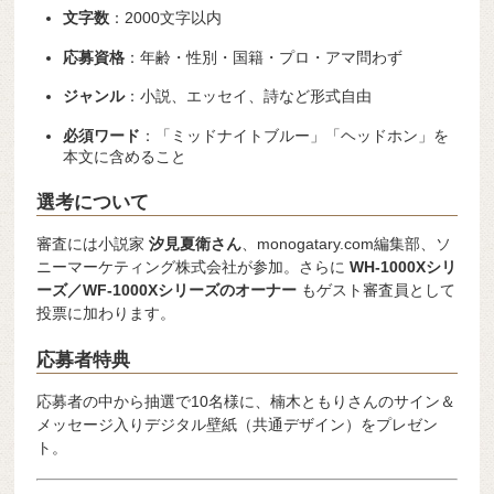
文字数
：2000文字以内
応募資格
：年齢・性別・国籍・プロ・アマ問わず
ジャンル
：小説、エッセイ、詩など形式自由
必須ワード
：「ミッドナイトブルー」「ヘッドホン」を
本文に含めること
選考について
審査には小説家
汐見夏衛さん
、monogatary.com編集部、ソ
ニーマーケティング株式会社が参加。さらに
WH-1000Xシリ
ーズ／WF-1000Xシリーズのオーナー
もゲスト審査員として
投票に加わります。
応募者特典
応募者の中から抽選で10名様に、楠木ともりさんのサイン＆
メッセージ入りデジタル壁紙（共通デザイン）をプレゼン
ト。