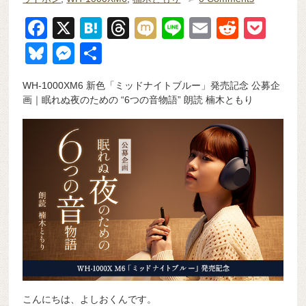
F
X
H
T
M
Li
E
R
P
a
at
hr
ixi
n
m
e
o
Bl
M
共
c
e
e
e
ail
d
ck
u
e
有
WH-1000XM6 新色「ミッドナイトブルー」発売記念 公募企
e
n
a
di
et
e
ss
画｜眠れぬ夜のための “6つの音物語” 朗読 楠木ともり
b
a
d
t
sk
e
o
s
y
n
o
g
k
er
こんにちは、よしおくんです。