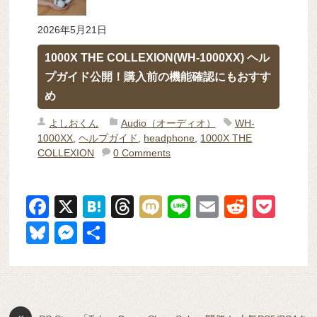
2026年5月21日
1000X THE COLLEXION(WH-1000XX) ヘル
プガイド公開！購入前の機能確認にもおすす
め
よしおくん
Audio（オーディオ）
WH-
1000XX
,
ヘルプガイド
,
headphone
,
1000X THE
COLLEXION
0 Comments
F
X
H
T
M
Li
E
R
P
a
at
hr
ixi
n
m
e
o
Bl
M
共
c
e
e
e
ail
d
ck
u
e
有
e
n
a
di
et
e
ss
b
a
d
t
sk
e
«