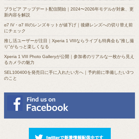
カ
ブラビア アップデート配信開始｜2024〜2026年モデルが対象、更
イ
新内容を解説
ブ
α7 IV・α7 IIIのレンズキットが値下げ｜後継レンズへの切り替え前
にチェック
推し活ユーザーが注目｜Xperia 1 VIIIならライブも特典会も”推し撮
り”がもっと楽しくなる
Xperia 1 VIII Photo Galleryが公開｜参加者のリアルな一枚から見え
るカメラの魅力
SEL100400を発売日に手に入れたい方へ｜予約前に準備したい3つ
のこと