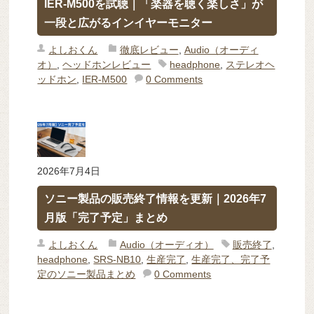
IER-M500を試聴｜「楽器を聴く楽しさ」が
一段と広がるインイヤーモニター
よしおくん
徹底レビュー
,
Audio（オーディ
オ）
,
ヘッドホンレビュー
headphone
,
ステレオヘ
ッドホン
,
IER-M500
0 Comments
2026年7月4日
ソニー製品の販売終了情報を更新｜2026年7
月版「完了予定」まとめ
よしおくん
Audio（オーディオ）
販売終了
,
headphone
,
SRS-NB10
,
生産完了
,
生産完了、完了予
定のソニー製品まとめ
0 Comments