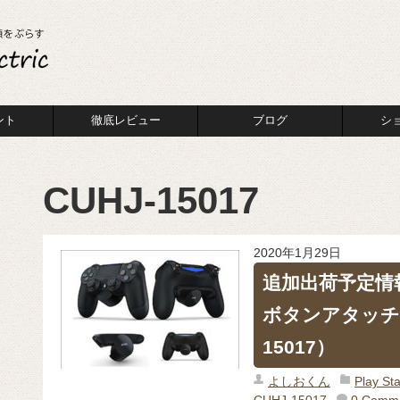
ント
徹底レビュー
ブログ
シ
CUHJ-15017
2020年1月29日
追加出荷予定情報 
ボタンアタッチメ
15017）
よしおくん
Play 
CUHJ-15017
0 Comm