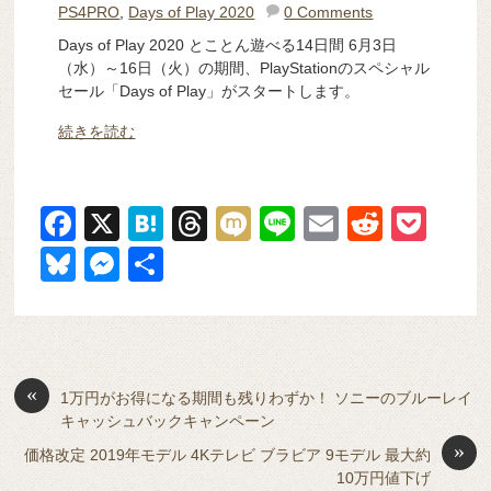
PS4PRO
,
Days of Play 2020
0 Comments
Days of Play 2020 とことん遊べる14日間 6月3日
（水）～16日（火）の期間、PlayStationのスペシャル
セール「Days of Play」がスタートします。
続きを読む
F
X
H
T
M
Li
E
R
P
a
at
hr
ixi
n
m
e
o
Bl
M
共
c
e
e
e
ail
d
ck
u
e
有
e
n
a
di
et
e
ss
b
a
d
t
sk
e
o
s
«
y
n
1万円がお得になる期間も残りわずか！ ソニーのブルーレイ
キャッシュバックキャンペーン
o
g
»
価格改定 2019年モデル 4Kテレビ ブラビア 9モデル 最大約
k
er
10万円値下げ