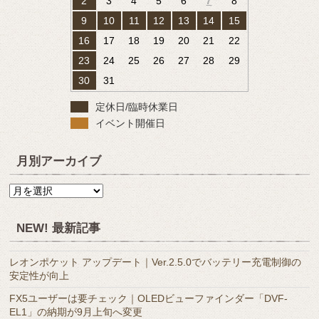
2
3
4
5
6
7
8
9
10
11
12
13
14
15
16
17
18
19
20
21
22
23
24
25
26
27
28
29
30
31
定休日/臨時休業日
イベント開催日
月別アーカイブ
月
別
ア
NEW! 最新記事
ー
カ
レオンポケット アップデート｜Ver.2.5.0でバッテリー充電制御の
イ
安定性が向上
ブ
FX5ユーザーは要チェック｜OLEDビューファインダー「DVF-
EL1」の納期が9月上旬へ変更