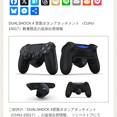
F
X
H
T
M
Li
E
R
P
a
at
hr
ixi
n
m
e
o
Bl
M
共
c
e
e
e
ail
d
ck
u
e
有
DUALSHOCK 4 背面ボタンアタッチメント （CUHJ-
e
n
a
di
et
e
ss
15017）数量限定の追加出荷情報
b
a
d
t
sk
e
o
s
y
n
o
g
k
er
ご好評の「DUALSHOCK 4背面ボタンアタッチメント
（CUHJ-15017）」の追加出荷情報。 ソニーストアにて