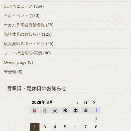
SONY/ニュース
(354)
当店イベント
(180)
ナカムラ電器店舗情報
(38)
臨時休業のお知らせ
(123)
横浜撮影スポット紹介
(25)
ソニー持込修理-実例
(40)
Owner page
(8)
未分類
(6)
営業日・定休日のお知らせ
2026年 8月
日
月
火
水
木
金
土
1
2
3
4
5
6
7
8