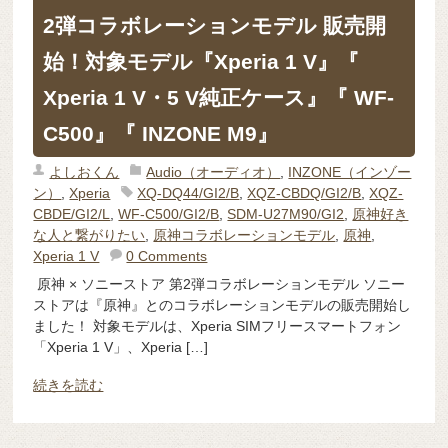
2弾コラボレーションモデル 販売開
始！対象モデル『Xperia 1 V』『
Xperia 1 V・5 V純正ケース』『 WF-
C500』『 INZONE M9』
よしおくん
Audio（オーディオ）
,
INZONE（インゾー
ン）
,
Xperia
XQ-DQ44/GI2/B
,
XQZ-CBDQ/GI2/B
,
XQZ-
CBDE/GI2/L
,
WF-C500/GI2/B
,
SDM-U27M90/GI2
,
原神好き
な人と繋がりたい
,
原神コラボレーションモデル
,
原神
,
Xperia 1 V
0 Comments
原神 × ソニーストア 第2弾コラボレーションモデル ソニー
ストアは『原神』とのコラボレーションモデルの販売開始し
ました！ 対象モデルは、Xperia SIMフリースマートフォン
「Xperia 1 V」、Xperia […]
続きを読む