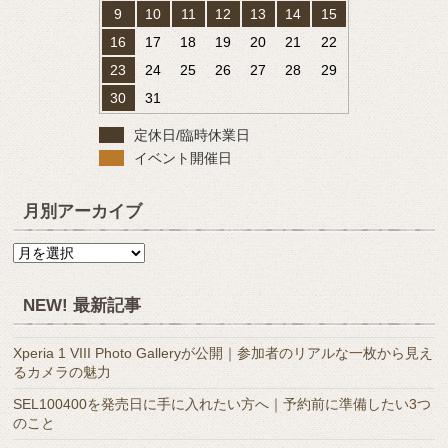
9
10
11
12
13
14
15
16
17
18
19
20
21
22
23
24
25
26
27
28
29
30
31
定休日/臨時休業日
イベント開催日
月別アーカイブ
月
別
ア
NEW! 最新記事
ー
カ
Xperia 1 VIII Photo Galleryが公開｜参加者のリアルな一枚から見え
イ
るカメラの魅力
ブ
SEL100400を発売日に手に入れたい方へ｜予約前に準備したい3つ
のこと