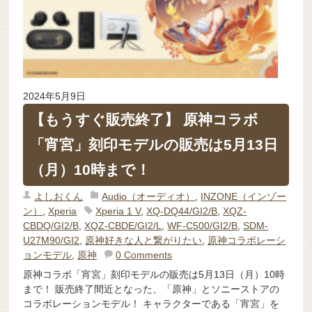
2024年5月9日
【もうすぐ販売終了】 原神コラボ
「宵宮」刻印モデルの販売は5月13日
（月）10時まで！
よしおくん
Audio（オーディオ）
,
INZONE（インゾー
ン）
,
Xperia
Xperia 1 V
,
XQ-DQ44/GI2/B
,
XQZ-
CBDQ/GI2/B
,
XQZ-CBDE/GI2/L
,
WF-C500/GI2/B
,
SDM-
U27M90/GI2
,
原神好きな人と繋がりたい
,
原神コラボレーシ
ョンモデル
,
原神
0 Comments
原神コラボ「宵宮」刻印モデルの販売は5月13日（月）10時
まで！ 販売終了間近となった、「原神」とソニーストアの
コラボレーションモデル！ キャラクターである「宵宮」を